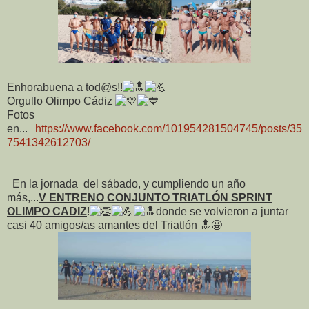
Enhorabuena a tod@s!!
Orgullo Olimpo Cádiz
Fotos
en...
https://www.facebook.com/101954281504745/posts/35
7541342612703/
En la jornada del sábado, y cumpliendo un año
más,...
V ENTRENO CONJUNTO TRIATLÓN SPRINT
OLIMPO CADIZ
!
donde se volvieron a juntar
casi 40 amigos/as amantes del Triatlón 🔝🤩