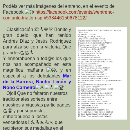
Podéis ver más imágenes del entreno, en el evento de
Facebook
https://facebook.com/events/s/entreno-
conjunto-triatlon-spri/538446150678122/
Clasificación 👏🔝💙💛 Bonito y
gran duelo que han tenido
Andrés Díaz y Jesús Rodríguez
para alzarse con la victoria. Que
grandes👏👏🔝
Y enhorabuena a tod@s los que
nos han acompañado en esta
magnífica mañana
, y en
especial a los debutantes
Mar
de la Barrera, Nacho Limón y
Nono Carneiro
Ojo!! Que no faltaron nuestros
tradicionales sorteos entre
nuestros amigos/as participantes
👏🤩 y
por supuesto,...
enhorabuena a los/as
vencedoras !!💪🔝🏊🚴🏃 que
recibieron sus medallas en el