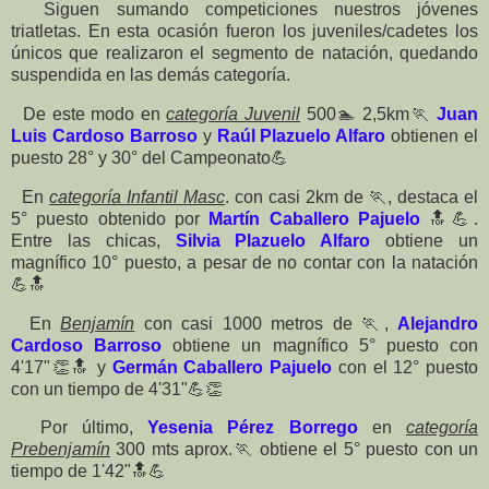
Siguen sumando competiciones nuestros jóvenes
triatletas. En esta ocasión fueron los juveniles/cadetes los
únicos que realizaron el segmento de natación, quedando
suspendida en las demás categoría.
De este modo en
categoría Juvenil
500🏊 2,5km🏃
Juan
Luis Cardoso Barroso
y
Raúl Plazuelo Alfaro
obtienen el
puesto 28° y 30° del Campeonato💪
En
categoría Infantil Masc
. con casi 2km de 🏃, destaca el
5° puesto obtenido por
Martín Caballero Pajuelo
🔝💪.
Entre las chicas,
Silvia Plazuelo Alfaro
obtiene un
magnífico 10° puesto, a pesar de no contar con la natación
💪🔝
En
Benjamín
con casi 1000 metros de 🏃,
Alejandro
Cardoso Barroso
obtiene un magnífico 5° puesto con
4'17"👏🔝 y
Germán Caballero Pajuelo
con el 12° puesto
con un tiempo de 4'31"💪👏
Por último,
Yesenia Pérez Borrego
en
categoría
Prebenjamín
300 mts aprox.🏃 obtiene el 5° puesto con un
tiempo de 1'42"🔝💪