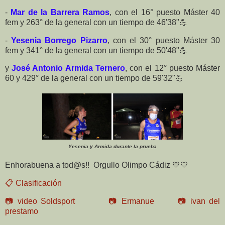
-
Mar de la Barrera Ramos
, con el 16° puesto Máster 40
fem y 263° de la general con un tiempo de 46'38"💪
-
Yesenia Borrego Pizarro
, con el 30° puesto Máster 30
fem y 341° de la general con un tiempo de 50'48"💪
y
José Antonio Armida Ternero
, con el 12° puesto Máster
60 y 429° de la general con un tiempo de 59'32"💪
Yesenia y Armida durante la prueba
Enhorabuena a tod@s!! Orgullo Olimpo Cádiz 💙💛
📋 Clasificación
📷 video Soldsport
📷 Ermanue
📷 ivan del
prestamo