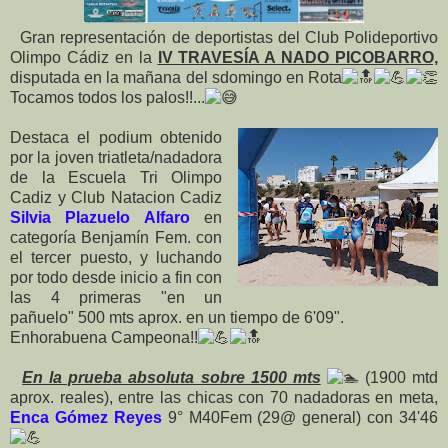
Gran representación de deportistas del Club Polideportivo
Olimpo Cádiz en la
IV TRAVESÍA A NADO PICOBARRO,
disputada en la mañana del sdomingo en Rota
Tocamos todos los palos!!...
Destaca el podium obtenido
por la joven triatleta/nadadora
de la Escuela Tri Olimpo
Cadiz y Club Natacion Cadiz
Silvia Plazuelo Alfaro
en
categoría Benjamín Fem. con
el tercer puesto, y luchando
por todo desde inicio a fin con
las 4 primeras "en un
pañuelo" 500 mts aprox. en un tiempo de 6'09".
Enhorabuena Campeona!!
En la prueba absoluta sobre 1500 mts
(1900 mtd
aprox. reales), entre las chicas con 70 nadadoras en meta,
Enca Gómez Reyes
9° M40Fem (29@ general) con 34'46