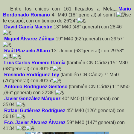
Entre los chicos con 161 llegados a Meta,...
Mario
Bordonado Romano
4° M40 (18° general),al sprint
se
le escapó, con un tiempo de 26'24"
David García Maestre
13° M40 (48° general) con 28'46"
Miguel Álvarez Zúñiga
19° M40 (62°general) con 29'57"
Raúl Plazuelo Alfaro
13° Junior (63°general) con 29'58"
Luis Carlos Romero García
(también CN Cádiz) 15° M30
(68°general) con 30'10"
Rosendo Rodríguez Tey
(también CN Cádiz) 7° M50
(76°general) con 30'35"
Antonio Rodriguez Gestoso
(también CN Cádiz) 11° M50
,(96° general) con 32'38"
Javier González Márquez
40° M40 (119° general) con
35'04"
Rafael Gutiérrez Rodríguez
45° M40 (126° general) con
36'19"
Fco. Javier Álvarez Álvarez
59° M40 (147° general) con
41'34"