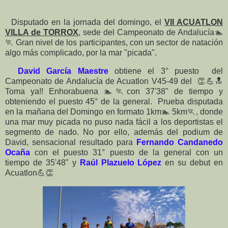
Disputado en la jornada del domingo, el
VII ACUATLON
VILLA de TORROX
, sede del Campeonato de Andalucía🏊
🏃 Gran nivel de los participantes, con un sector de natación
algo más complicado, por la mar "picada".
David García Maestre
obtiene el 3° puesto del
Campeonato de Andalucía de Acuatlon V45-49 del 👏💪🔝
Toma ya!! Enhorabuena 🏊🏃con 37'38" de tiempo y
obteniendo el puesto 45° de la general. Prueba disputada
en la mañana del Domingo en formato 1km🏊 5km🏃, donde
una mar muy picada no puso nada fácil a los deportistas el
segmento de nado. No por ello, además del podium de
David, sensacional resultado para
Fernando Candanedo
Ocaña
con el puesto 31° puesto de la general con un
tiempo de 35'48" y
Raúl Plazuelo López
en su debut en
Acuatlon💪👏