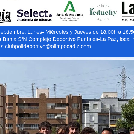
iembre, Lunes- Miércoles y Jueves de 18:00h a 18:50h
a Bahia S/N Complejo Deportivo Puntales-La Paz, local 
: clubpolideportivo@olimpocadiz.com