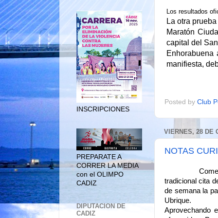
Los resultados ofi
La otra prueba
Maratón Ciuda
capital del Sa
Enhorabuena a
manifiesta, deb
Posted by
Club P
INSCRIPCIONES
VIERNES, 28 DE 
NOTAS CURI
PREPARATE A
CORRER LA MEDIA
Comenzamos un
con el OLIMPO
tradicional cita
CADIZ
de semana la par
Ubrique.
DIPUTACION DE
Aprovechando es
CADIZ