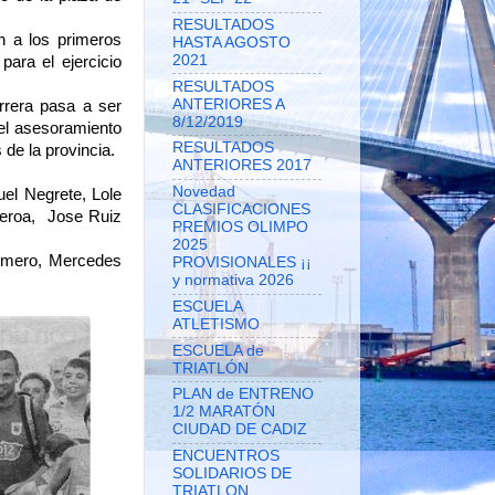
RESULTADOS
a los primeros
HASTA AGOSTO
2021
ara el ejercicio
RESULTADOS
ANTERIORES A
rera pasa a ser
8/12/2019
 el asesoramiento
RESULTADOS
de la provincia.
ANTERIORES 2017
Novedad
el Negrete, Lole
CLASIFICACIONES
eroa, Jose Ruiz
PREMIOS OLIMPO
2025
Romero, Mercedes
PROVISIONALES ¡¡
y normativa 2026
ESCUELA
ATLETISMO
ESCUELA de
TRIATLÓN
PLAN de ENTRENO
1/2 MARATÓN
CIUDAD DE CADIZ
ENCUENTROS
SOLIDARIOS DE
TRIATLON