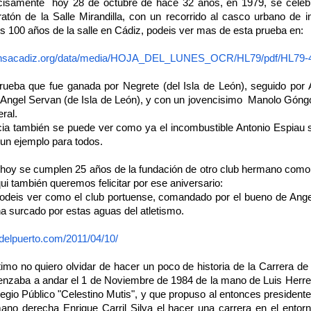
cisamente hoy 28 de octubre de hace 32 años, en 1979, se celeb
tón de la Salle Mirandilla, con un recorrido al casco urbano de i
100 años de la salle en Cádiz, podeis ver mas de esta prueba en:
prensacadiz.org/data/media/HOJA_DEL_LUNES_OCR/HL79/pdf/HL79-4
 fue ganada por Negrete (del Isla de León), seguido por A
º Angel Servan (de Isla de León), y con un jovencisimo Manolo Góng
ral.
también se puede ver como ya el incombustible Antonio Espiau s
un ejemplo para todos.
 cumplen 25 años de la fundación de otro club hermano como es 
ui también queremos felicitar por ese aniversario:
podeis ver como el club portuense, comandado por el bueno de Ange
ha surcado por estas aguas del atletismo.
delpuerto.com/2011/04/10/
o quiero olvidar de hacer un poco de historia de la Carrera de
nzaba a andar el 1 de Noviembre de 1984 de la mano de Luis Herrer
egio Público "Celestino Mutis", y que propuso al entonces presidente
no derecha Enrique Carril Silva el hacer una carrera en el entorn