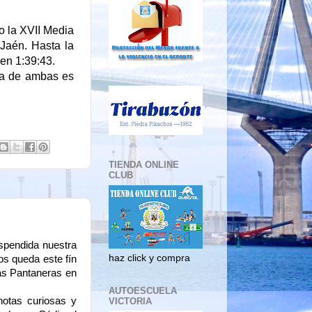
o la XVII Media
Jaén. Hasta la
en 1:39:43.
za de ambas es
TIENDA ONLINE
CLUB
endida nuestra
haz click y compra
os queda este fín
ias Pantaneras en
AUTOESCUELA
notas curiosas y
VICTORIA