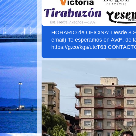
HORARIO de OFICINA: Desde 8 Sept
email) Te esperamos en Avdª. de l
https://g.co/kgs/utcT63 CONTACTO