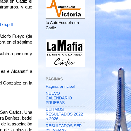
raba en Cádiz el
ntramuros, y que
tu AutoEscuela en
75.pdf
Cadiz
dolfo Fueyo (de
ora en el séptimo
ubía a podium y
el Alcanatif, a
PÁGINAS
l Gonzalez en la
Página principal
NUEVO
CALENDARIO
PRUEBAS
ULTIMOS
 San Carlos. Una
RESULTADOS 2022
a Benítez, bedel
a 2026
 de la asociación
RESULTADOS SEP
o de la plaza de
21- SEP 22