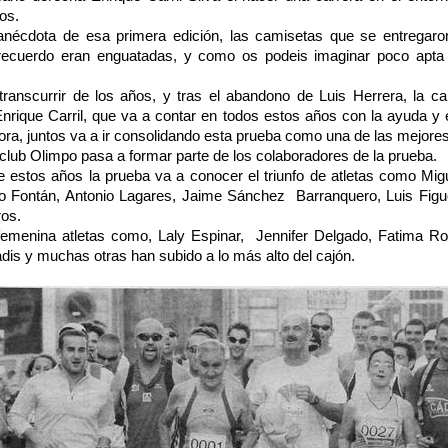
os.
 de esa primera edición, las camisetas que se entregaron 
 recuerdo eran enguatadas, y como os podeis imaginar poco apta p
rrir de los años, y tras el abandono de Luis Herrera, la car
nrique Carril, que va a contar en todos estos años con la ayuda y
a, juntos va a ir consolidando esta prueba como una de las mejores 
 Olimpo pasa a formar parte de los colaboradores de la prueba.
stos años la prueba va a conocer el triunfo de atletas como Migu
 Fontán, Antonio Lagares, Jaime Sánchez Barranquero, Luis Figu
ros.
 femenina atletas como, Laly Espinar, Jennifer Delgado, Fatima 
adis y muchas otras han subido a lo más alto del cajón.