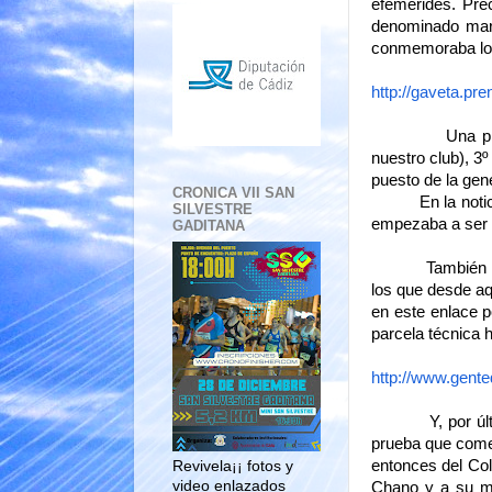
efemerides. Pre
denominado mara
conmemoraba los 
http://gaveta.
Una prueba que
nuestro club), 3
puesto de la gene
CRONICA VII SAN
En la noticia 
SILVESTRE
empezaba a ser 
GADITANA
También hoy se
los que desde aq
en este enlace 
parcela técnica 
http://www.gente
Y, por último n
prueba que come
entonces del Col
Revivela¡¡ fotos y
video enlazados
Chano y a su ma