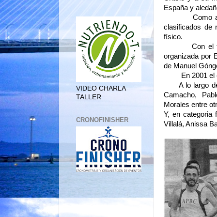
España y aledañ
Como anécdota
clasificados de
físico.
Con el transcu
organizada por E
de Manuel Góngor
En 2001 el club
A lo largo de e
VIDEO CHARLA
Camacho, Pablo
TALLER
Morales entre ot
Y, en categoria
CRONOFINISHER
Villalá, Anissa B