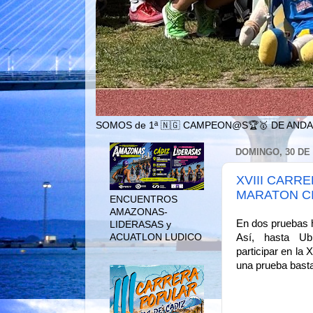
SOMOS de 1ª 🇳🇬 CAMPEON@S🏆🥇 DE ANDA
DOMINGO, 30 DE
XVIII CARR
MARATON CI
ENCUENTROS
AMAZONAS-
En dos pruebas h
LIDERASAS y
ACUATLON LUDICO
Así, hasta Ubri
participar en la
una prueba basta