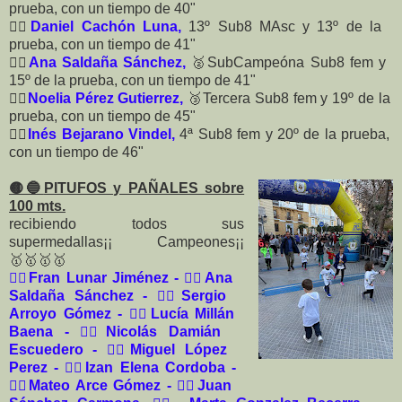
prueba, con un tiempo de 40"
🏃‍♂️
Daniel Cachón Luna,
13º Sub8 MAsc y 13º de la
prueba, con un tiempo de 41"
🏃‍♀️
Ana Saldaña Sánchez,
🥈
SubCampeóna
Sub8 fem y
15º de la prueba, con un tiempo de 41"
🏃‍♀️
Noelia Pérez Gutierrez,
🥉
Tercera
Sub8 fem y 19º de la
prueba, con un tiempo de 45"
🏃‍♀️
Inés Bejarano Vindel,
4ª
Sub8 fem y 20º de la prueba,
con un tiempo de 46"
🟡🔵
PITUFOS y PAÑALES sobre
100 mts.
recibiendo todos sus
supermedallas¡¡ Campeones¡¡
🥇
🥇
🥇
🥇
🏃‍♂️
Fran Lunar Jiménez -
🏃‍♀️
Ana
Saldaña Sánchez -
🏃‍♂️
Sergio
Arroyo Gómez -
🏃‍♀️
Lucía Millán
Baena -
🏃‍♂️
Nicolás Damián
Escuedero -
🏃‍♂️
Miguel López
Perez -
🏃‍♂️
Izan Elena Cordoba -
🏃‍♂️
Mateo Arce Gómez -
🏃‍♂️
Juan