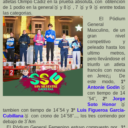
atletas Olimpo Cádiz en la prueba absoluta, con obtención
de 1 podio en la general🥉 y 8🥇 , 7 🥈 y 9 🥉 enntre todas
las categorias.
El Pódium
General
Masculino, de un
gran nivel
competitivo y
peleado hasta los
ultimo metros,
pero llevándose el
triunfo un atleta
francés con novia
en Jerez¡¡ De
este modo,
1º
Antonie Godin
🥇
con tiempo de 14
´54",
2º
Jorge
Soto Honor
🥈
tambien con tiempo de 14´54 y
3º
Luis Figueroa Garcia-
Cubillana
🥉 con crono de 14´58"..., los tres corriendo por
debajo de 3´/km
El Pódium General Femenino estuvo compuesto por
1ª