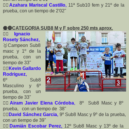
🏃‍♀️
Azahara Mariscal Castillo,
11ª Sub10 fem y 21º de la
prueba, con un tiempo de 2'02"
🟡🔵
CATEGORIA SUB8 M y F sobre 250 mts aprox.
🏃‍♀️
Ignacio
Rosety Sánchez,
🥇
Campeon Sub8
masc y 1º de la
prueba, con un
tiempo de 33"
🏃‍♂️
Kevin Gallardo
Rodriguez,
6º
Sub8
Masculino y 6º
prueba, con un
tiempo de 33"
🏃‍♂️
Airam Javier Elena Córdoba
,
8º Sub8 Masc y 8º
prueba, con un tiempo de 38"
🏃‍♂️
David Sánchez Garcia,
9º
Sub8 Masc y 9º de la prueba,
con un tiempo de 39"
🏃‍♂️
Damián Escobar Perez,
12º Sub8 Masc y 13º de la