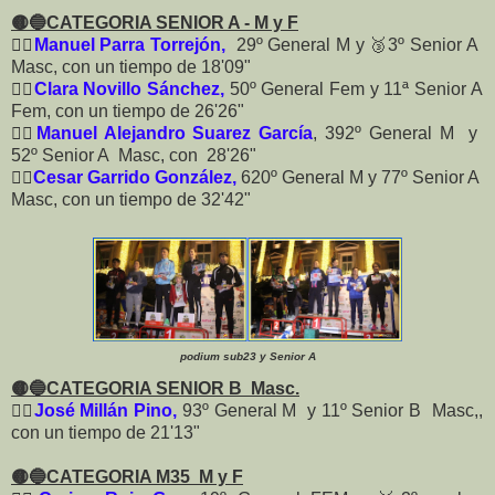
🟡🔵CATEGORIA SENIOR A - M y F
🏃‍♂️
Manuel Parra Torrejón,
29º General M y 🥉3º Senior A
Masc, con un tiempo de 18'09"
🏃‍♀️
Clara Novillo Sánchez,
50º General Fem y 11ª Senior A
Fem, con un tiempo de 26'26"
🏃‍♂️
Manuel Alejandro Suarez García
, 392º General M y
52º Senior A Masc, con 28'26"
🏃‍♂️
Cesar Garrido González,
620º General M y 77º Senior A
Masc, con un tiempo de 32'42"
podium sub23 y Senior A
🟡🔵CATEGORIA SENIOR B Masc.
🏃‍♂️
José Millán Pino,
93º General M y 11º Senior B Masc,,
con un tiempo de 21'13"
🟡🔵CATEGORIA M35 M y F