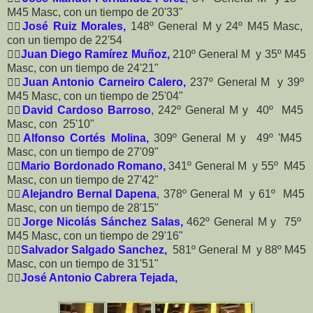
M45 Masc, con un tiempo de 20'33"
🏃‍♂️
José Ruiz Morales,
148º General M y 24º M45 Masc,
con un tiempo de 22'54
🏃‍♂️
Juan Diego Ramírez Muñoz,
210º General M y 35º M45
Masc, con un tiempo de 24'21"
🏃‍♂️
Juan Antonio Carneiro Calero,
237º General M y 39º
M45 Masc, con un tiempo de 25'04"
🏃‍♂️
David Cardoso Barroso
, 242º General M y 40º M45
Masc, con 25'10"
🏃‍♂️
Alfonso Cortés Molina,
309º General M y 49º 'M45
Masc, con un tiempo de 27'09"
🏃‍♂️
Mario Bordonado Romano,
341º General M y 55º M45
Masc, con un tiempo de 27'42"
🏃‍♂️
Alejandro Bernal Dapena
, 378º General M y 61º M45
Masc, con un tiempo de 28'15"
🏃‍♂️
Jorge Nicolás Sánchez Salas,
462º General M y 75º
M45 Masc, con un tiempo de 29'16"
🏃‍♂️
Salvador Salgado Sanchez,
581º General M y 88º M45
Masc, con un tiempo de 31'51"
🏃‍♂️
José Antonio Cabrera Tejada,