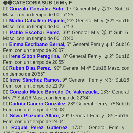
🟡🔵CATEGORIA SUB 16 M y F
🏃‍♂️
Gonzalo González Soto
, 17 General M y 🥇1º Sub16
Masc, con un tiempo de 00:17':25
🏃‍♂️
Martin Caballero Pajuelo,
23º General M y 🥈2º Sub16
Masc, con un tiempo de 00:17':53
🏃‍♂️
Pablo Escobar Perez,
39º General M y 🥉3º Sub16
Masc, con un tiempo de 00:18':40
🏃‍♀️
Emma Escribano Bernal,
5º General Fem y 🥇1ª Sub16
Fem, con un tiempo de 20'07"
🏃‍♀️
Irene Sibon Peregrina,
8º General Fem y 🥈2ª Sub16
Fem, con un tiempo de 20'55"
🏃‍♂️
Ruben Diaz Perez,
90º General M 4º Sub16 Masc, con
un tiempo de 20'55"
🏃‍♀️
Irene Sánchez Ramos,
9º General Fem y 🥉3ª Sub16
Fem, con un tiempo de 21'09"
🏃‍♀️
Gonzalo Mateo Barredo De Valenzuela,
133º General
M y 7º Sub16 Masc, con tiempo de 22'34"
🏃‍♀️
Carlota Cañero González,
28º General Fem y 7ª Sub16
Fem, con un tiempo de 24'03"
🏃‍♀️
Silvia Plazuelo Alfaro,
29º General Fem y 8ª Sub16
Fem, con un tiempo de 24'04"
🏃‍♀️
Raquel Perez Gutierrez,
173º General Fem y