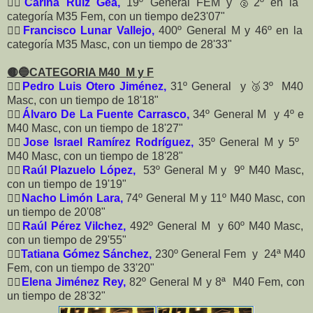
🏃‍♀️
Carina Ruiz Gea,
19º General FEM y 🥈2º en la
categoría M35 Fem, con un tiempo de23'07"
🏃‍♂️
Francisco Lunar Vallejo,
400º General M y 46º en la
categoría M35 Masc, con un tiempo de 28'33"
🟡🔵CATEGORIA M40 M y F
🏃‍♂️
Pedro Luis Otero Jiménez,
31º General y 🥉3º M40
Masc, con un tiempo de 18'18"
🏃‍♂️
Álvaro De La Fuente Carrasco,
34º General M y 4º e
M40 Masc, con un tiempo de 18'27"
🏃‍♂️
Jose Israel Ramírez Rodríguez,
35º General M y 5º
M40 Masc, con un tiempo de 18'28"
🏃‍♂️
Raúl Plazuelo López,
53º General M y 9º M40 Masc,
con un tiempo de 19'19"
🏃‍♂️
Nacho Limón Lara,
74º General M y 11º M40 Masc, con
un tiempo de 20'08"
🏃‍♂️
Raúl Pérez Vilchez,
492º General M y 60º M40 Masc,
con un tiempo de 29'55"
🏃‍♀️
Tatiana Gómez Sánchez,
230º General Fem y 24ª M40
Fem, con un tiempo de 33'20"
🏃‍♀️
Elena Jiménez Rey,
82º General M y 8ª M40 Fem, con
un tiempo de 28'32"