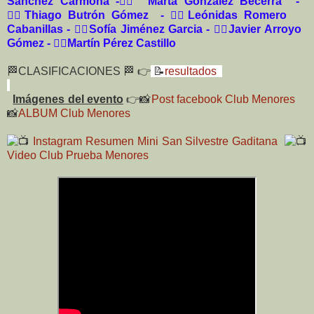
Sánchez Carmona -
🏃‍♀️
Marta Gonzalez Becerra -
🏃‍♂️
Thiago Butrón Gómez -
🏃‍♂️
Leónidas Romero
Cabanillas -
🏃‍♀️
Sofía Jiménez Garcia -
🏃‍♂️
Javier Arroyo
Gómez -
🏃‍♂️
Martín Pérez Castillo
🏁CLASIFICACIONES 🏁 👉
📝
resultados
Imágenes del evento
👉
📸
Post facebook Club Menores
📸
ALBUM Club Menores
Instagram Resumen Mini San Silvestre Gaditana
Video Club Prueba Menores