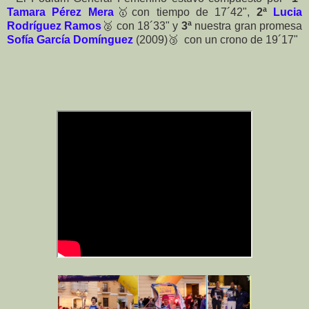
Tamara Pérez Mera
🥇con tiempo de 17´42",
2ª
Lucia
Rodríguez Ramos
🥈 con 18´33" y
3ª
nuestra gran promesa
Sofía García Domínguez
(2009)🥉 con un crono de 19´17"