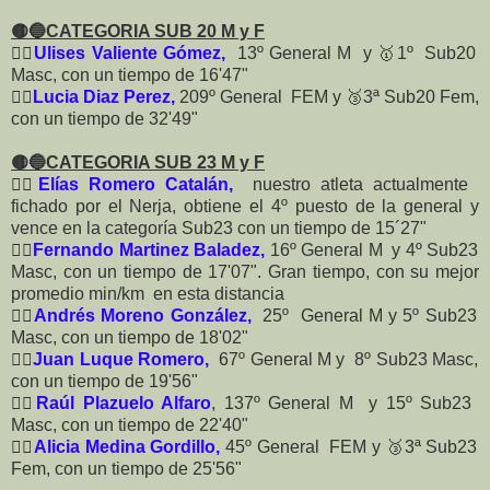
🟡🔵CATEGORIA SUB 20 M y F
🏃‍♂️
Ulises Valiente Gómez,
13º General M y 🥇1º Sub20
Masc, con un tiempo de 16'47"
🏃‍♀️
Lucia Diaz Perez,
209º General FEM y 🥉3ª Sub20 Fem,
con un tiempo de 32'49"
🟡🔵CATEGORIA SUB 23 M y F
🏃‍♂️
Elías Romero Catalán,
nuestro atleta actualmente
fichado por el Nerja, obtiene el 4º puesto de la general y
vence en la categoría Sub23 con un tiempo de 15´27"
🏃‍♂️
Fernando Martinez Baladez,
16º General M y 4º Sub23
Masc, con un tiempo de 17'07". Gran tiempo, con su mejor
promedio min/km en esta distancia
🏃‍♂️
Andrés Moreno González,
25º General M y 5º Sub23
Masc, con un tiempo de 18'02"
🏃‍♂️
Juan Luque Romero,
67º General M y 8º Sub23 Masc,
con un tiempo de 19'56"
🏃‍♂️
Raúl Plazuelo Alfaro
, 137º General M y 15º Sub23
Masc, con un tiempo de 22'40"
🏃‍♀️
Alicia Medina Gordillo,
45º General FEM y 🥉3ª Sub23
Fem, con un tiempo de 25'56"