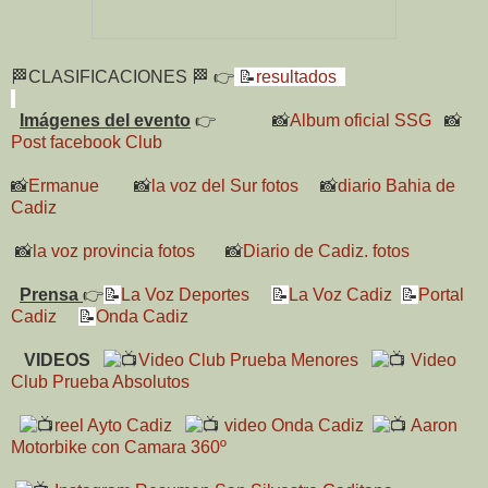
🏁CLASIFICACIONES 🏁 👉
📝
resultados
Imágenes del evento
👉
📸
Album oficial SSG
📸
Post facebook Club
📸
Ermanue
📸
la voz del Sur fotos
📸
diario Bahia de
Cadiz
📸
la voz provincia fotos
📸
Diario de Cadiz. fotos
Prensa
👉
📝
La Voz Deportes
📝
La Voz Cadiz
📝
Portal
Cadiz
📝
Onda Cadiz
VIDEOS
Video Club Prueba Menores
Video
Club Prueba Absolutos
reel Ayto Cadiz
video Onda Cadiz
Aaron
Motorbike con Camara 360º