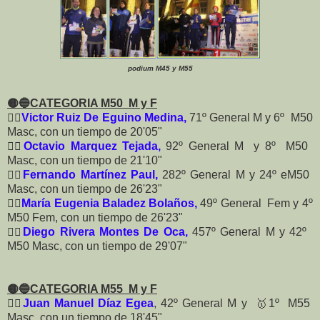
podium M45 y M55
🟡🔵
CATEGORIA M50 M y F
🏃‍♂️
Victor Ruiz De Eguino Medina,
71º General M y 6º M50
Masc, con un tiempo de 20'05"
🏃‍♂️
Octavio Marquez Tejada,
92º General M y 8º M50
Masc, con un tiempo de 21'10"
🏃‍♂️
Fernando Martínez Paul,
282º General M y 24º eM50
Masc, con un tiempo de 26'23"
🏃‍♀️
María Eugenia Baladez Bolaños,
49º General Fem y 4º
M50 Fem, con un tiempo de 26'23"
🏃‍♂️
Diego Rivera Montes De Oca,
457º General M y 42º
M50 Masc, con un tiempo de 29'07"
🟡🔵CATEGORIA M55 M y F
🏃‍♂️
Juan Manuel Díaz Egea
, 42º General M y 🥇1º M55
Masc, con un tiempo de 18'45"