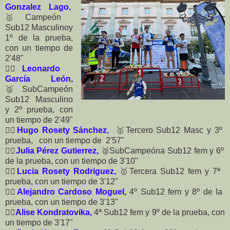
Gonzalez Lago,
🥇
Campeón
Sub12 Masculinoy
1º de la prueba,
con un tiempo de
2'48"
🏃‍♂️
Leonardo
García León,
🥈
SubCampeón
Sub12 Masculino
y 2º prueba, con
un tiempo de 2'49"
🏃‍♀️
Hugo Rosety Sánchez
,
🥇Tercero Sub12 Masc y 3º
prueba, con un tiempo de 2'57"
🏃‍♀️
Julia Pérez Gutierrez,
🥈
SubCampeóna Sub12 fem y 6º
de la prueba, con un tiempo de 3'10"
🏃‍♀️
Lucia Rosety Rodriguez,
🥇
Tercera Sub12 fem y 7ª
prueba, con un tiempo de 3'12"
🏃‍♂️
Alejandro Cardoso Moguel,
4º Sub12 fem y 8º de la
prueba, con un tiempo de 3'13"
🏃‍♀️
Alise Kondratovika,
4ª
Sub12 fem y 9º de la prueba, con
un tiempo de 3'17"