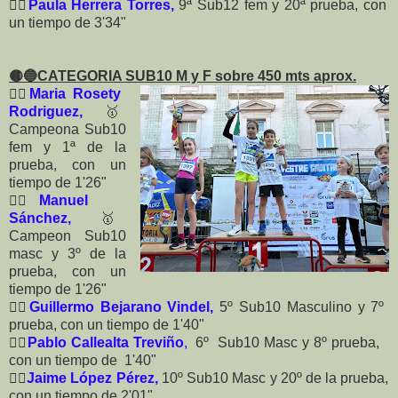
🏃‍♀️
Paula Herrera Torres,
9ª Sub12 fem y 20ª prueba, con
un tiempo de 3'34"
🟡🔵
CATEGORIA SUB10 M y F sobre 450 mts aprox.
🏃‍♀️
Maria Rosety
Rodriguez,
🥇
Campeona Sub10
fem y 1ª de la
prueba, con un
tiempo de 1'26"
🏃‍♀️
Manuel
Sánchez,
🥇
Campeon Sub10
masc y 3º de la
prueba, con un
tiempo de 1'26"
🏃‍♂️
Guillermo Bejarano Vindel,
5º
Sub10 Masculino y 7º
prueba, con un tiempo de 1'40"
🏃‍♂️
Pablo Callealta Treviño
,
6º Sub10 Masc y 8º prueba,
con un tiempo de 1'40"
🏃‍♂️
Jaime López Pérez,
10º
Sub10 Masc y 20º de la prueba,
con un tiempo de 2'01"