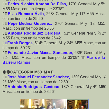
🏃‍♂️
Pedro Nicolás Antona De Elías,
179º General M y 5º
M55 Masc, con un tiempo de 23'38"
🏃‍♂️
Elías Romero Ávila,
268º General M y 11º M55 Masc,
con un tiempo de 25:50
🏃‍♂️
Pepe Medina Gutiérrez,
270º General M y 12º M55
Masc, con un tiempo de 25'56"
🏃‍♀️
Antonia Rodríguez Cerdeira,
51º General fem y 🥈2º
M55 Fem, con un tiempo de 26'42"
🏃‍♂️
Frank Berges,
514º General M y 24º M55 Masc, con un
tiempo de 30'23"
🏃‍♂️
Fernando Javier Massa Santander,
639º General M y
32º M55 Masc, con un tiempo de 33'09" 🏃‍♀️
Mar de la
Barrera Ramos
🟡🔵
CATEGORIA M60 M y F
🏃‍♂️
Jose Manuel Fernandez Sanchez,
130º General M y 🥈
2º M60 Masc, con un tiempo de 22'30"
🏃‍♂️
Antonio Rodriguez Gestoso,
187º General M y 4º M60
Masc, con un tiempo de 23'56"