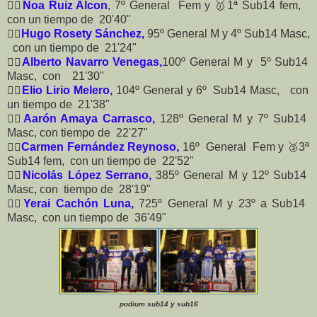
🏃‍♀️
Noa Ruiz Alcon
,
7º General Fem y 🥇1ª Sub14 fem,
con un tiempo de 20'40"
🏃‍♂️
Hugo Rosety Sánchez,
95º General M y 4º Sub14 Masc,
con un tiempo de 21'24"
🏃‍♂️
Alberto Navarro Venegas,
100º General M y 5º Sub14
Masc, con 21'30"
🏃‍♂️
Elio Lirio Melero,
104º General y 6º Sub14 Masc, con
un tiempo de 21'38"
🏃‍♂️
Aarón Amaya Carrasco,
128º General M y 7º Sub14
Masc, con tiempo de 22'27"
🏃‍♀️
Carmen Fernández Reynoso,
16º General Fem y 🥉3ª
Sub14 fem, con un tiempo de 22'52"
🏃‍♂️
Nicolás López Serrano,
385º General M y 12º Sub14
Masc, con tiempo de 28'19"
🏃‍♂️
Yerai Cachón Luna,
725º General M y 23º a Sub14
Masc, con un tiempo de 36'49"
podium sub14 y sub16