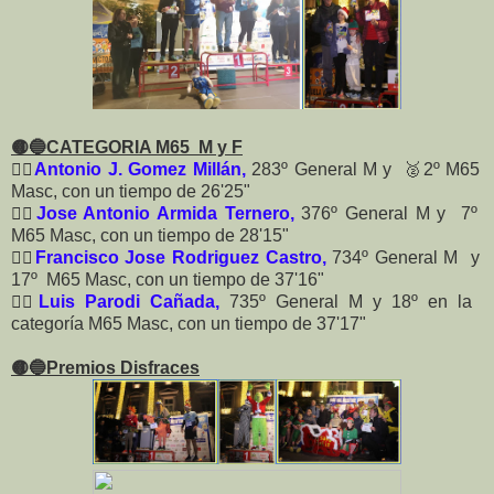
🟡🔵
CATEGORIA M65 M y F
🏃‍♂️
Antonio J. Gomez Millán,
283º General M y 🥈2º M65
Masc, con un tiempo de 26'25"
🏃‍♂️
Jose Antonio Armida Ternero,
376º General M y 7º
M65 Masc, con un tiempo de 28'15"
🏃‍♂️
Francisco Jose Rodriguez Castro,
734º General M y
17º M65 Masc, con un tiempo de 37'16"
🏃‍♂️
Luis Parodi Cañada,
735º General M y 18º en la
categoría M65 Masc, con un tiempo de 37'17"
🟡🔵Premios Disfraces