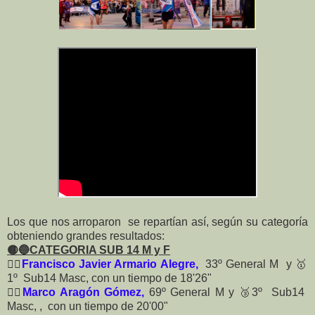
Los que nos arroparon se repartían así, según su categoría
obteniendo grandes resultados:
🟡🔵CATEGORIA SUB 14 M y F
🏃‍♂️
Francisco Javier Armario Alegre,
33º General M y 🥇
1º Sub14 Masc, con un tiempo de 18'26"
🏃‍♂️
Marco Aragón Gómez,
69º General M y 🥉3º Sub14
Masc, , con un tiempo de 20'00"