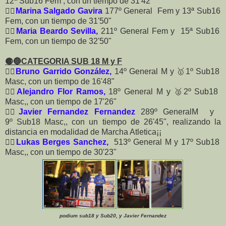
12ª Sub16 Fem , con un tiempo de 31'42"
🏃‍♀️
Marina Salgado Gavira
177º General Fem y 13ª Sub16
Fem, con un tiempo de 31'50"
🏃‍♀️
Maria Beardo Sevilla,
211º General Fem y 15ª Sub16
Fem, con un tiempo de 32'50"
🟡🔵CATEGORIA SUB 18 M y F
🏃‍♂️
Bruno Garrido González,
14º General M y 🥇1º Sub18
Masc, con un tiempo de 16'48"
🏃‍♂️
Alejandro Flor Ramos,
18º General M y 🥈2º Sub18
Masc,, con un tiempo de 17'26"
🏃‍♂️
Javier Fernandez Fernandez
289º GeneralM y
9º Sub18 Masc,, con un tiempo de 26'45", realizando la
distancia en modalidad de Marcha Atletica¡¡
🏃‍♂️
Lukas Berges Sanchez,
513º General M y 17º Sub18
Masc,, con un tiempo de 30'23"
podium sub18 y Sub20, y Javier Fernandez