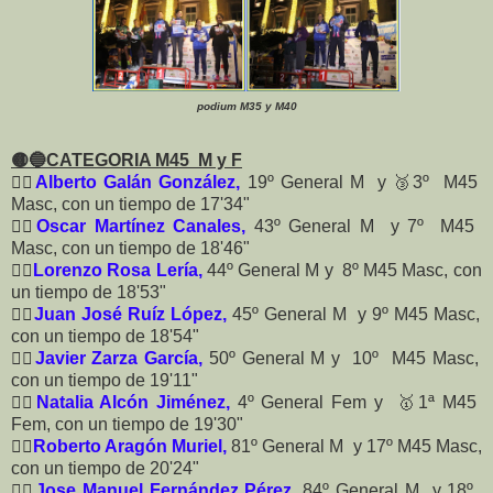
podium M35 y M40
🟡🔵CATEGORIA M45 M y F
🏃‍♂️
Alberto Galán González,
19º General M y 🥉3º M45
Masc, con un tiempo de 17'34"
🏃‍♂️
Oscar Martínez Canales,
43º General M y 7º M45
Masc, con un tiempo de 18'46"
🏃‍♂️
Lorenzo Rosa Lería,
44º General M y 8º M45 Masc, con
un tiempo de 18'53"
🏃‍♂️
Juan José Ruíz López,
45º General M y 9º M45 Masc,
con un tiempo de 18'54"
🏃‍♂️
Javier Zarza García,
50º General M y 10º M45 Masc,
con un tiempo de 19'11"
🏃‍♀️
Natalia Alcón Jiménez,
4º General Fem y 🥇1ª M45
Fem, con un tiempo de 19'30"
🏃‍♂️
Roberto Aragón Muriel,
81º General M y 17º M45 Masc,
con un tiempo de 20'24"
🏃‍♂️
Jose Manuel Fernández Pérez
, 84º General M y 18º