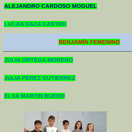
ALEJANDRO CARDOSO MOGUEL
LUCAS DAZA CASTRO
BENJAMÍN FEMENINO
JULIA ORTEGA MORENO
JULIA PEREZ GUTIERREZ
ELSA MARTIN BUENO