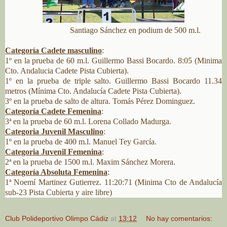
Santiago Sánchez en podium de 500 m.l.
Categoría Cadete masculino
:
1º en la prueba de 60 m.l. Guillermo Bassi Bocardo. 8:05 (Minima
Cto. Andalucia Cadete Pista Cubierta).
1º en la prueba de triple salto. Guillermo Bassi Bocardo 11.34
metros (Mínima Cto. Andalucía Cadete Pista Cubierta).
3º en la prueba de salto de altura. Tomás Pérez Dominguez.
Categoría Cadete Femenina
:
3ª en la prueba de 60 m.l. Lorena Collado Madurga.
Categoria Juvenil Masculino
:
1º en la prueba de 400 m.l. Manuel Tey García.
Categoria Juvenil Femenina
:
2ª en la prueba de 1500 m.l. Maxim Sánchez Morera.
Categoría Absoluta Femenina
:
1ª Noemí Martinez Gutierrez. 11:20:71 (Minima Cto de Andalucía
sub-23 Pista Cubierta y aire libre)
Club Polideportivo Olimpo Cádiz
at
13:12
No hay comentarios: