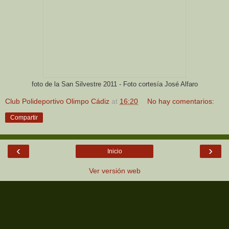
foto de la San Silvestre 2011 - Foto cortesía José Alfaro
Club Polideportivo Olimpo Cádiz
at
16:20
No hay comentarios:
Compartir
‹
›
Inicio
Ver versión web