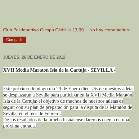
Club Polideportivo Olimpo Cádiz
at
17:30
No hay comentarios:
Compartir
JUEVES, 26 DE ENERO DE 2012
X
VII Media Maraton Isla de la Cartuja - SEVILLA -
Este próximo domingo día 29 de Enero dieciséis de nuestros atletas
se desplazaran a Sevilla para participar en la XVII Media Maratón
Isla de la Cartuja; el objetivo de muchos de nuestros atletas es
seguir con su plan de preparación para la disputa de la Maratón de
Sevilla, en el mes de Febrero.
De los resultados de la prueba hispalense daremos cuenta en una
próxima entrada.