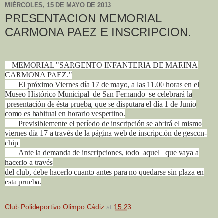
MIÉRCOLES, 15 DE MAYO DE 2013
PRESENTACION MEMORIAL
CARMONA PAEZ E INSCRIPCION.
M
MEMORIAL "SARGENTO INFANTERIA DE MARINA
CARMONA PAEZ."
El próximo Viernes día 17 de mayo, a las 11.00 horas en el
Museo Histórico Municipal de San Fernando se celebrará la
presentación de ésta prueba, que se disputara el día 1 de Junio
como es habitual en horario vespertino.
Previsiblemente el período de inscripción se abrirá el mismo
viernes día 17 a través de la página web de inscripción de gescon-
chip.
Ante la demanda de inscripciones, todo aquel que vaya a
hacerlo a través
del club, debe hacerlo cuanto antes para no quedarse sin plaza en
esta prueba.
Club Polideportivo Olimpo Cádiz
at
15:23