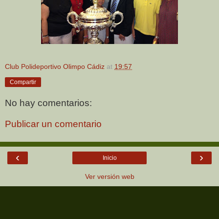
Club Polideportivo Olimpo Cádiz
at
19:57
Compartir
No hay comentarios:
Publicar un comentario
‹
›
Inicio
Ver versión web