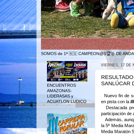
SOMOS de 1ª 🇳🇬 CAMPEON@S🏆🥇 DE ANDA
VIERNES, 17 DE
RESULTADO 
SANLÚCAR D
ENCUENTROS
AMAZONAS-
Nuevo fin de se
LIDERASAS y
ACUATLON LUDICO
en pista con la
I
Destacada pre
participación de 
Además, aunque s
la 5ª Media Mar
Media Maratón Si