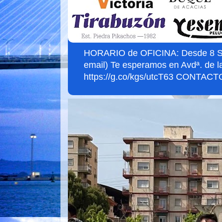
HORARIO de OFICINA: Desde 8 Sept
email) Te esperamos en Avdª. de l
https://g.co/kgs/utcT63 CONTACTO