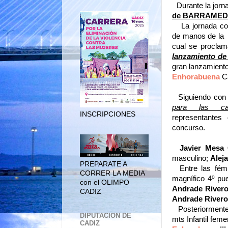
Durante la jorn
de BARRAME
La jornada co
de manos de la
cual se procla
lanzamiento de
gran lanzamiento
Enhorabuena
C
Siguiendo con
para las cate
INSCRIPCIONES
representante
concurso.
Javier Mes
masculino;
Alej
PREPARATE A
Entre las fém
CORRER LA MEDIA
magnífico 4º pu
con el OLIMPO
Andrade River
CADIZ
Andrade Rivero
Posteriorment
DIPUTACION DE
mts Infantil fem
CADIZ