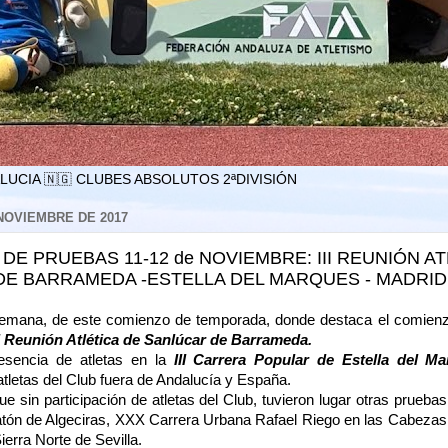
LUCIA 🇳🇬 CLUBES ABSOLUTOS 2ªDIVISIÓN
 NOVIEMBRE DE 2017
DE PRUEBAS 11-12 de NOVIEMBRE: III REUNIÓN AT
E BARRAMEDA -ESTELLA DEL MARQUES - MADRID
mana, de este comienzo de temporada, donde destaca el comienzo
II Reunión Atlética de Sanlúcar de Barrameda.
sencia de atletas en la
III Carrera Popular de Estella del Ma
atletas del Club fuera de Andalucía y España.
in participación de atletas del Club, tuvieron lugar otras prueba
atón de Algeciras, XXX Carrera Urbana Rafael Riego en las Cabezas 
erra Norte de Sevilla.