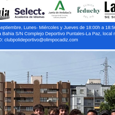
iembre, Lunes- Miércoles y Jueves de 18:00h a 18:50h
a Bahia S/N Complejo Deportivo Puntales-La Paz, local 
: clubpolideportivo@olimpocadiz.com