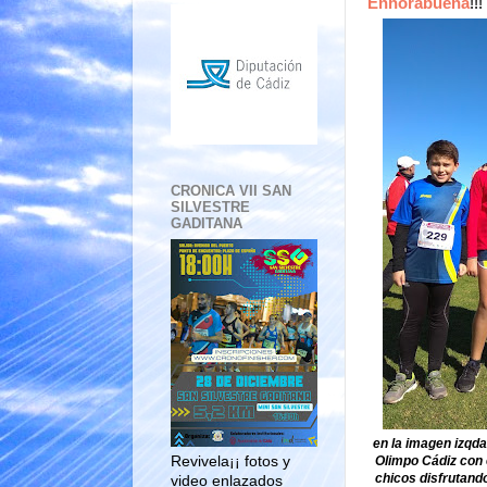
Enhorabuena
!!
CRONICA VII SAN
SILVESTRE
GADITANA
en la imagen izqd
Revivela¡¡ fotos y
Olimpo Cádiz con 
chicos disfrutando
video enlazados