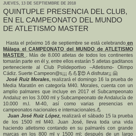
JUEVES, 13 DE SEPTIEMBRE DE 2018
QUINTUPLE PRESENCIA DEL CLUB,
EN EL CAMPEONATO DEL MUNDO
DE ATLETISMO MASTER
Hasta el próximo 16 de septiembre se está celebrando
en
Málaga el CAMPEONATO del MUNDO de ATLETISMO
MASTER
. Más de 8.000 atletas de todos los continentes
tomarán parte en él y, entre ellos estarán 5 atletas gaditanos
perteneciente al Club Polideportivo –Atletismo- Olimpo
Cádiz. Suerte Campeon@s¡¡¡
💪
💪
🎖️
😍
A disfrutar¡¡
🤗
José Ruiz Morales
,
realizará el domingo 16 la prueba de
Media Maratón en categoría M40. Morales, cuenta con un
amplio palmares que incluye en 2017 el Subcampeonato
Andaluz en los 3.000 ml y Subcampeonato de Andalucía de
10.000 m.l. M-40, así como varias presencias en
campeonatos nacionales e internacionales.
💪
Juan José Ruiz López,
realizará el sábado 15 la prueba
de los 1500 ml M40. Juan José, lleva toda una vida
haciendo atletismo contando en su palmarés con grande
marcas en los 800 ml y 1500 ml; después de un largo