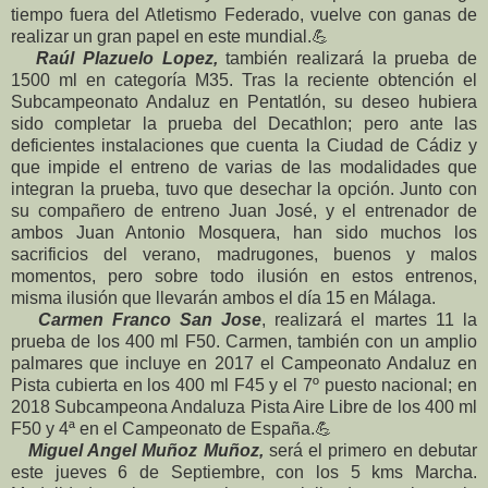
tiempo fuera del Atletismo Federado, vuelve con ganas de
realizar un gran papel en este mundial.
💪
Raúl Plazuelo Lopez,
también realizará la prueba de
1500 ml en categoría M35. Tras la reciente obtención el
Subcampeonato Andaluz en Pentatlón, su deseo hubiera
sido completar la prueba del Decathlon; pero ante las
deficientes instalaciones que cuenta la Ciudad de Cádiz y
que impide el entreno de varias de las modalidades que
integran la prueba, tuvo que desechar la opción. Junto con
su compañero de entreno Juan José, y el entrenador de
ambos Juan Antonio Mosquera, han sido muchos los
sacrificios del verano, madrugones, buenos y malos
momentos, pero sobre todo ilusión en estos entrenos,
misma ilusión que llevarán ambos el día 15 en Málaga.
Carmen Franco San Jose
, realizará el martes 11 la
prueba de los 400 ml F50. Carmen, también con un amplio
palmares que incluye en 2017 el Campeonato Andaluz en
Pista cubierta en los 400 ml F45 y el 7º puesto nacional; en
2018 Subcampeona Andaluza Pista Aire Libre de los 400 ml
F50 y 4ª en el Campeonato de España.
💪
Miguel Angel Muñoz Muñoz,
será el primero en debutar
este jueves 6 de Septiembre, con los 5 kms Marcha.