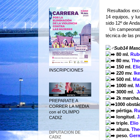
Resultados exce
14 equipos, y l
sido 12º de Anda
Un campeonato c
técnica de las p
Sub14 Masc
 80 ml. 
Rube
 80 mv. 
The
 150 ml. 
Eli
INSCRIPCIONES
 220 mv. 
Ik
 500 ml. 
Ma
 1000 ml. 
M
 3000 ml.  
J
 2k marcha.
PREPARATE A
1000 obstácu
CORRER LA MEDIA
 pértiga.
 Ru
con el OLIMPO
 longitud. 
J
CADIZ
 triple. 
Elio
altura.
The
DIPUTACION DE
 peso. 
Germ
CADIZ