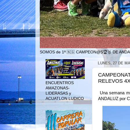
SOMOS de 1ª 🇳🇬 CAMPEON@S🏆🥇 DE ANDA
LUNES, 27 DE MA
CAMPEONATO
RELEVOS 4X8
ENCUENTROS
AMAZONAS-
Una semana más,
LIDERASAS y
ACUATLON LUDICO
ANDALUZ por 