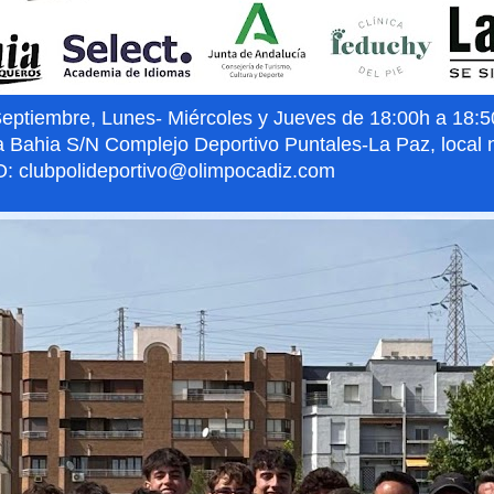
iembre, Lunes- Miércoles y Jueves de 18:00h a 18:50h
a Bahia S/N Complejo Deportivo Puntales-La Paz, local 
: clubpolideportivo@olimpocadiz.com