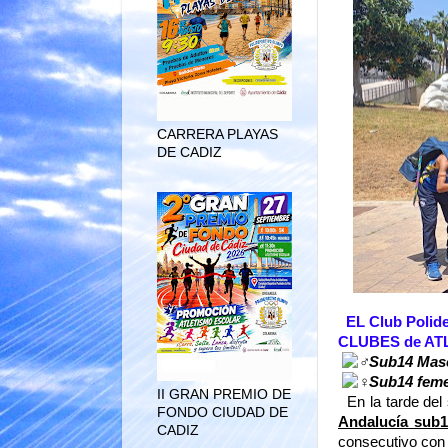
CARRERA PLAYAS
DE CADIZ
EL Club Poli
CLUBES de AT
Sub14 Masc
Sub14 fem
II GRAN PREMIO DE
En la tarde del
FONDO CIUDAD DE
Andalucía sub1
CADIZ
consecutivo con