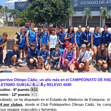
deportivo Olimpo Cádiz, un año más en el CAMPEONATO DE A
LETISMO SUB14
y RELEVO 4X80
ulino -
6º puesto
🇳🇬 
enino
- 12º puesto
🇳🇬
 sábado, se ha disputado en el Estadio de Atletismo de Estepona el
4 por clubes
, donde el Club Polideportivo Olimpo Cádiz, ha comp
 sus equipos masculino y femenino.