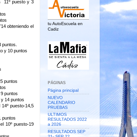
 11º puesto y 3 
tos
ntos
tu AutoEscuela en
14 obteniendo el 
Cadiz
 puntos.  
to y 10 puntos
s
25 puntos
PÁGINAS
tos
Página principal
 9 puntos
NUEVO
 y 14 puntos
CALENDARIO
 14º puesto-14,5 
PRUEBAS
ULTIMOS
1 puntos
RESULTADOS 2022
el 10º puesto-19 
a 2026
RESULTADOS SEP
untos
21- SEP 22