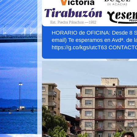
HORARIO de OFICINA: Desde 8 Sept
email) Te esperamos en Avdª. de l
https://g.co/kgs/utcT63 CONTACTO