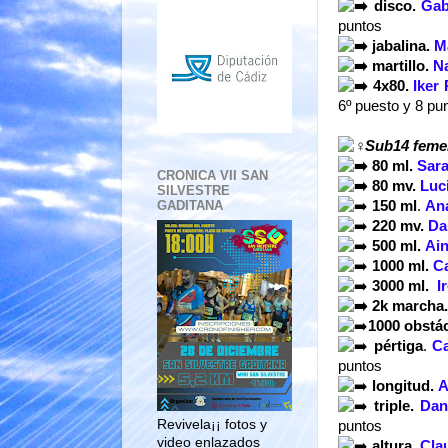
 disco. 
Gab
puntos
 jabalina. 
M
martillo.
N
 4x80. 
Iker
6º puesto y 8 pu
Sub14 feme
 80 ml.
Sara
CRONICA VII SAN
80 mv.
Luc
SILVESTRE
GADITANA
150 ml
. 
Ana
220 mv.
Da
500 ml.
Ai
1000 ml.
C
3000 ml.
I
 2k marcha.
1000 obstác
pértiga
.
 C
puntos
longitud.
A
triple.
Dan
Revivela¡¡ fotos y
puntos
video enlazados
altura
.
Clau