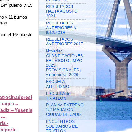
14º puesto y 15 
RESULTADOS
HASTA AGOSTO
2021
to y 11 puntos
ntos
RESULTADOS
ANTERIORES A
8/12/2019
do el 16º puesto 
RESULTADOS
ANTERIORES 2017
Novedad
CLASIFICACIONES
PREMIOS OLIMPO
2025
PROVISIONALES ¡¡
y normativa 2026
ESCUELA
ATLETISMO
ESCUELA de
atrocinadores!
TRIATLÓN
guages --
PLAN de ENTRENO
1/2 MARATÓN
adiz -- Yesenia
CIUDAD DE CADIZ
---
ENCUENTROS
ia -
SOLIDARIOS DE
 Deporte
TRIATLON