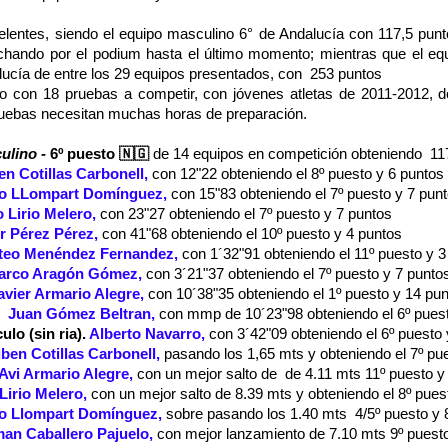
lentes, siendo el equipo masculino 6° de Andalucía con 117,5 punto
uchando por el podium hasta el último momento; mientras que el eq
lucía de entre los 29 equipos presentados, con 253 puntos
on 18 pruebas a competir, con jóvenes atletas de 2011-2012, don
ruebas necesitan muchas horas de preparación.
ulino -
6º puesto
🇳🇬 
de 14 equipos en competición obteniendo  117
n Cotillas Carbonell,
con 12"22 obteniendo el 8º puesto y 6 puntos
o LLompart Domínguez,
con 15"83 obteniendo el 7º puesto y 7 pun
o Lirio Melero,
con 23"27 obteniendo el 7º puesto y 7 puntos
er Pérez Pérez
,
con 41"68 obteniendo el 10º puesto y 4 puntos
teo Menéndez Fernandez,
con 1´32"91 obteniendo el 11º puesto y 3
arco Aragón Gómez,
con 3´21"37 obteniendo el 7º puesto y 7 punto
avier Armario Alegre,
con 10´38"35 obteniendo el 1º puesto y 14 pu
  
Juan Gómez Beltran,
con mmp de 10´23"98 obteniendo el 6º puest
lo (sin ria).
 Alberto Navarro,
con 3´42"09 obteniendo el 6º puesto 
ben Cotillas Carbonell,
pasando los 1,65 mts y obteniendo el 7º pu
Avi Armario Alegre,
con un mejor salto de  de 4.11 mts 11º puesto y
 Lirio Melero,
con un mejor salto de 8.39 mts y obteniendo el 8º pues
o Llompart Domínguez,
sobre pasando los 1.40 mts  4/5º puesto y 
an Caballero Pajuelo,
con mejor lanzamiento de 7.10 mts 9º puest