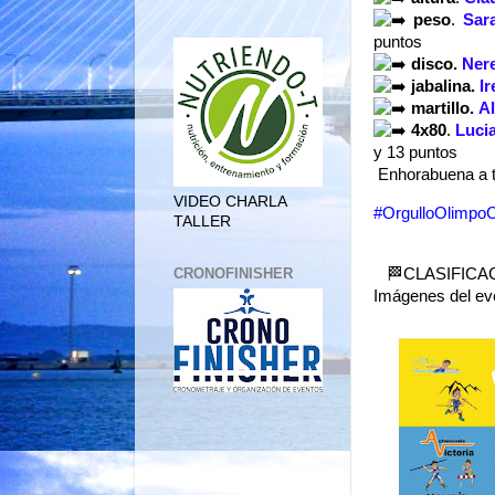
peso
. 
Sar
puntos
disco.
Nere
jabalina.
I
martillo.
Al
4x80
. 
Luci
y 13 puntos
Enhorabuena a
VIDEO CHARLA
#OrgulloOlimpoC
TALLER
CRONOFINISHER
🏁CLASIFICA
Imágenes del ev