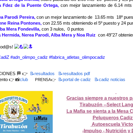
a Fdez de la Puente Ortega,
con mejor lanzamiento de 6.14 mts 
a Parodi Pereira,
con un mejor lanzamiento de  13.65 mts  18º pues
rene Reina Pontones,
con 22.55 mts obteniendo el 5º puesto y 24 pu
ba Mera Fondevilla,
con 3 nulos,  0 puntos
a Hermida, Nerea Parodi, Alba Mera y Noa Ruiz 
con 49"27 obtenien
 tod@s!
adi
Z
#adn_olimpo_cadiz
#fabrica_atletas_olimpocadiz
CIONES 🏁 👉
📝resultados
📝resultados pdf
ento 👉 📸
club
📝portal de cadiz
📝cadiz noticias
PRENSA👉
Gracias siempre a nuestros p
Tirabuzón --Select Lan
La Mafia se sienta a la Mesa C
Peluqueros Cadiz 
Autoescuela Victor
-Impulso - Nutrición y