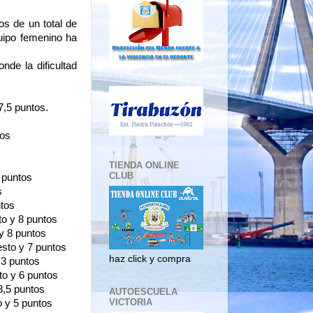
s de un total de
uipo femenino ha
de la dificultad
,5 puntos.  
tos
TIENDA ONLINE
CLUB
 puntos
s
ntos
o y 8 puntos
y 8 puntos
esto y 7 puntos
haz click y compra
 3 puntos
to y 6 puntos
8,5 puntos
AUTOESCUELA
VICTORIA
o y 5 puntos