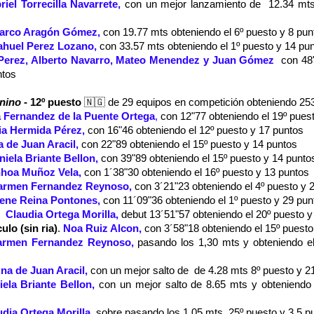
riel Torrecilla Navarrete,
con un mejor lanzamiento de  12.34 mts 
arco Aragón Gómez,
con 19.77 mts obteniendo el 6º puesto y 8 pun
ahuel Perez Lozano,
con 33.57 mts obteniendo el 1º puesto y 14 pu
 Perez, Alberto Navarro, Mateo Menendez y Juan Gómez 
con 48"
ntos
nino
- 12º puesto
🇳🇬 de 29 equipos en competición obteniendo 253
 Fernandez de la Puente Ortega
,
con 12"77 obteniendo el 19º pues
ia Hermida Pérez,
con 16"46 obteniendo el 12º puesto y 17 puntos
 de Juan Aracil,
con 22"89 obteniendo el 15º puesto y 14 puntos
niela Briante Bellon
,
con 39"89 obteniendo el 15º puesto y 14 punto
nhoa Muñoz Vela,
con 1´38"30 obteniendo el 16º puesto y 13 puntos
armen Fernandez Reynoso
,
con 3´21"23 obteniendo el 4º puesto y 
rene Reina Pontones,
con 11´09"36 obteniendo el 1º puesto y 29 pun
  
Claudia Ortega Morilla,
debut 13´51"57 obteniendo el 20º puesto y
ulo (sin ria)
.
 Noa Ruiz Alcon,
con 3´58"18 obteniendo el 15º puesto
armen Fernandez Reynoso,
pasando los 1,30 mts y obteniendo el
na de Juan Aracil,
con un mejor salto de  de 4.28 mts 8º puesto y 2
iela Briante Bellon
, 
con un mejor salto de 8.65 mts y obteniendo 
dia Ortega Morilla,
sobre pasando los 1.05 mts  25º puesto y 3,5 p