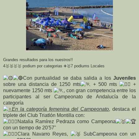
Grandes resultados para los nuestros!!
4🥇🥈🥇🥇 podium por categorias ➕🥇7 podiums Locales
Con puntualidad se daba salida a los
Juveniles
sobre una distancia de 1250 mts
+ 500 mts
+
nuevamente 1250 mts
, con gran competencia entre los
participantes al ser Campeonato de Andalucía de la
categoría
En la categoría femenina del Campeonato
, destaca el
triplete del Club Triatlón Montilla con:
Natalia Ramírez Pedraza como Campeona
con un tiempo de 20'57"
Clara Navarro Reyes,
SubCampeona con un