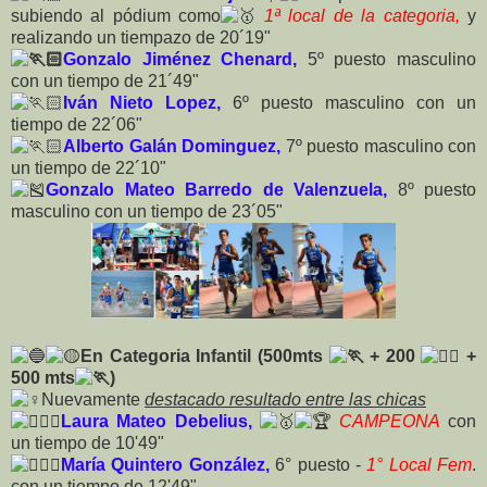
subiendo al pódium como
1ª local de la categoria,
y
realizando un tiempazo de 20´19"
Gonzalo Jiménez Chenard,
5º puesto masculino
con un tiempo de 21´49"
Iván Nieto Lopez,
6º puesto masculino con un
tiempo de 22´06"
Alberto Galán Dominguez,
7º puesto masculino con
un tiempo de 22´10"
Gonzalo Mateo Barredo de Valenzuela,
8º puesto
masculino con un tiempo de 23´05"
En Categoria Infantil (500mts
+ 200
+
500 mts
)
Nuevamente
destacado resultado entre las chicas
Laura Mateo Debelius,
CAMPEONA
con
un tiempo de 10'49"
María Quintero González,
6° puesto -
1° Local Fem
.
con un tiempo de 12'49"