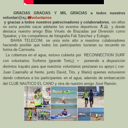
GRACIAS GRACIAS Y MIL GRACIAS a todos nuestros
voluntari@s¡¡
📸voluntarios
y gracias a todos nuestros patrocinadores y colaboradores
, sin ellos
no sería posible sacar adelante los eventos deportivos 🔝🤗, y donde
destaca nuestro amigo Blas Virués de Brazadas por Diversión como
Speaker, y los compañeros de fotografia Fali Sánchez y Eulogio.
BAHIA TELECOM, se unía este año a nuestros colaboradores
haciendo posible que todos los participantes tuvieran su recuerdo en
forma de Camiseta.
La cobertura en el agua, estuvo cubierta por RECONNECTION SURF
con voluntarios Surferos (grande Toni¡¡) + poniendo a disposición
distintos kayaks para que nuestros voluntarios prestaran su apoyo ( con
Juan Caamaño al frente, junto David, Tito, y Mario) quienes estuvieron
dando cobertura a los participantes en el agua; además de embarcación
del CLUB NAUTICO EL CANO y otra de nuestro amigo José Ramón.