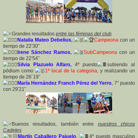
Grandes resultados
entre las féminas del club
Natalia Mateo Debelius,
Campeona
con un
tiempo de 22'30"
Irene Sánchez Ramos,
SubCampeona
con un
tiempo de 22'54"
Silvia Plazuelo Alfaro,
4º puesto
subiendo al
pódium como
1ª local de la categoria,
y realizando un
tiempo de 26´19"
María Hernández Franch Pérez del Yerro
,
7° puesto
con 29'21"
Buenos resultados, también entre
nuestros chicos
Cadetes
Martín Caballero Pajuelo
,
4º puesto masculino