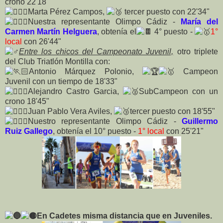
crono 22'18"
Marta Pérez Campos,
tercer puesto con 22'34"
Nuestra representante Olimpo Cádiz -
María del
Carmen Martín Helguera
, obtenía el
4° puesto -
1°
local
con 26'44"
Entre los chicos del Campeonato Juvenil,
otro triplete
del Club Triatlón Montilla con:
Antonio Márquez Polonio,
Campeon
Juvenil con un tiempo de 18'33"
Alejandro Castro Garcia,
SubCampeon con un
crono 18'45"
Juan Pablo Vera Aviles,
tercer puesto con 18'55"
Nuestro representante Olimpo Cádiz -
Guillermo
Ruiz Gallego
, obtenía el 10° puesto -
1° local
con 25'21"
En Cadetes misma distancia que en Juveniles.