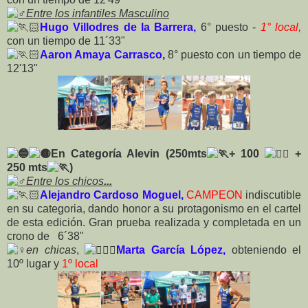
Entre los infantiles Masculino
Hugo Villodres de la Barrera,
6° puesto -
1° local,
con un tiempo de 11´33"
Aaron Amaya Carrasco,
8° puesto con un tiempo de
12'13"
En Categoría Alevin (250mts
+ 100
+
250 mts
)
Entre los chicos
...
Alejandro Cardoso Moguel,
CAMPEON
indiscutible
en su categoria, dando honor a su protagonismo en el cartel
de esta edición. Gran prueba realizada y completada en un
crono de
6´38"
en chicas
,
Marta García López,
obteniendo el
10º lugar y
1º local