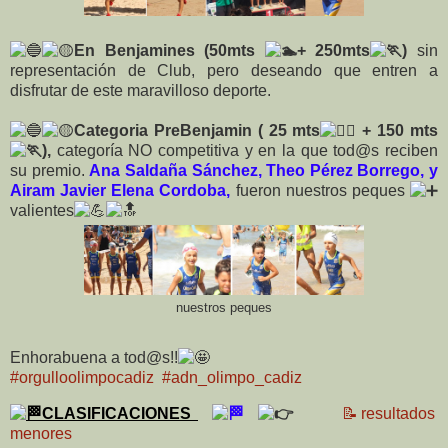
En Benjamines (50mts
+ 250mts
)
sin
representación de Club, pero deseando que entren a
disfrutar de este maravilloso deporte.
Categoria PreBenjamin ( 25 mts
+ 150 mts
),
categoría NO competitiva y en la que tod@s reciben
su premio.
Ana Saldaña Sánchez, Theo Pérez Borrego, y
Airam Javier Elena Cordoba,
fueron nuestros peques
valientes
nuestros peques
Enhorabuena a tod@s!!
#orgulloolimpocadiz
#adn_olimpo_cadiz
CLASIFICACIONES
📝resultados
menores