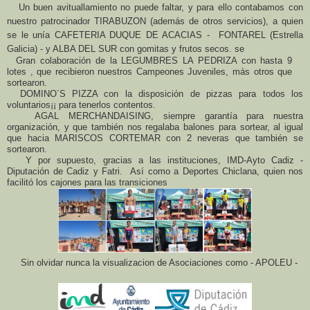
Un buen avituallamiento no puede faltar, y para ello contabamos con
nuestro patrocinador TIRABUZON (además de otros servicios), a quien
se le unía CAFETERIA DUQUE DE ACACIAS - FONTAREL (Estrella
Galicia) - y ALBA DEL SUR con gomitas y frutos secos. se
Gran colaboración de la LEGUMBRES LA PEDRIZA con hasta 9
lotes , que recibieron nuestros Campeones Juveniles, más otros que
sortearon.
DOMINO´S PIZZA con la disposición de pizzas para todos los
voluntarios¡¡ para tenerlos contentos.
AGAL MERCHANDAISING, siempre garantía para nuestra
organización, y que también nos regalaba balones para sortear, al igual
que hacia MARISCOS CORTEMAR con 2 neveras que también se
sortearon.
Y por supuesto, gracias a las instituciones, IMD-Ayto Cadiz -
Diputación de Cadiz y Fatri.
Así como a Deportes Chiclana, quien nos 
facilitó los cajones para las transiciones 
Sin olvidar nunca la visualizacion de Asociaciones como - APOLEU -