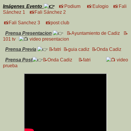
I
mágenes Evento
📸Podium
📸Eulogio
📸Fali
Sánchez 1
📸Fali Sánchez 2
📸Fali Sanchez 3
📸post club
Prensa Presentacion
📝Ayuntamiento de Cadiz
📝
101 tv
video presentacion
Prensa Previa
📝fatri
📝guia cadiz
📝Onda Cadiz
Prensa Post
📝Onda Cadiz
📝fatri
video
prueba