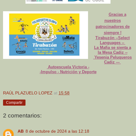
Gracias a
nuestros
patrocinadores de
siempre !
Tirabuzón --Select
Languages --
La Mafia se sienta a
la Mesa Cadiz --
Yesenia Peluqueros
Cadiz ---
Autoescuela Victoria -
-Impulso - Nutrición y Deporte
RAÚL PLAZUELO LOPEZ
at
15:58
Compartir
2 comentarios:
AB
8 de octubre de 2024 a las 12:18