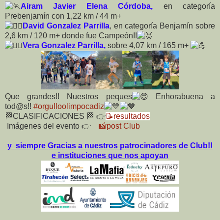
Airam Javier Elena Córdoba,
en categoría
Prebenjamín con 1,22 km / 44 m+
David Gonzalez Parrilla
, en categoría Benjamín sobre
2,6 km / 120 m+ donde fue Campeón!!
Vera Gonzalez Parrilla,
sobre 4,07 km / 165 m+
Que grandes!! Nuestros peques
Enhorabuena a
tod@s!!
#orgulloolimpocadiz
🏁CLASIFICACIONES 🏁 👉
📝resultados
Imágenes del evento 👉
📸post Club
y siempre Gracias a nuestros patrocinadores de Club!!
e instituciones que nos apoyan