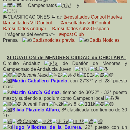
Campeonatos
y
🏁CLASIFICACIONES 🏁 👉
📝resultados Control Huelva
📝resultados VII Control
📝resultados VIII Control
📝resultados Andujar
📝resultados sub23 España
Imágenes del evento 👉
📸post Club
Prensa
Cadiznoticias previa
Cadiz Noticias
XI DUATLON de MENORES CIUDAD de CHICLANA
-
Circuito Andaluz
de Duatlón de Menores y
Campeonato de Andalucia Juvenil
Juvenil Masc
2k
8
k
1k
Martín Caballero Pajuelo,
con 27’37” y el 28° puesto
masc.
Martín García Gómez,
tiempo de 30’22” - 32° puesto
masc y subiendo al podium como Campeon local
Juvenil Fem
2k
8 k
1k
Silvia Plazuelo Alfaro,
8ª clasificada con tiempo de 30
´07”
Cadete
2k
6 k
1k
Hugo Villodres de la Barrera
, 22° puesto con un