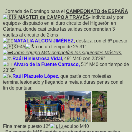
Jornada de Domingo para el
CAMPEONATO de ESPAÑA
MÁSTER de CAMPO A TRAVÉS
- individual y por
equipos- disputado en el duro circuito del Higuerón en
Cártama, donde
casi todas las salidas comprendían 3
vueltas al circuito de 2kms
NATALIA ALCON JIMÉNEZ,
destaca con el 6º puesto
F45
con un tiempo de 25’31”
Como equipo M40 competían los siguientes Másters:
Raúl Hiniestrosa Vidal
, 49º M40 con 23’29”
Alvaro de la Fuente Carrasco,
51º M40 con tiempo de
23’35”
Raúl Plazuelo López,
que partía con molestias,
termina lesionado y llegando a meta a duras penas con el
fin de puntuar.
Finalmente puesto 12º
equipo M40