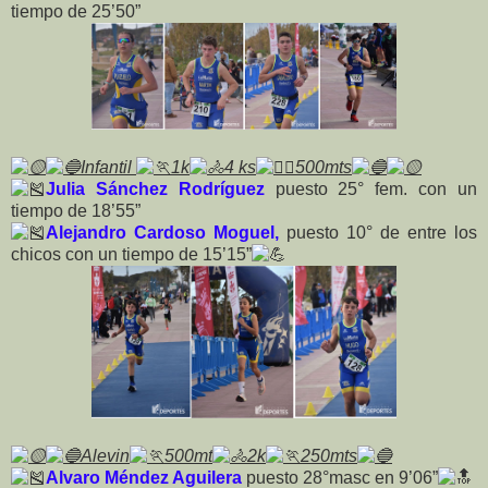
tiempo de 25’50”
Infantil
1k
4 ks
500mts
Julia Sánchez Rodríguez
puesto 25° fem. con un
tiempo de 18’55”
Alejandro Cardoso Moguel,
puesto 10° de entre los
chicos con un tiempo de 15’15”
Alevin
500mt
2k
250mts
Alvaro Méndez Aguilera
puesto 28°masc en 9’06”