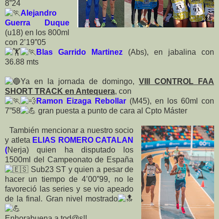
8”24
Alejandro
Guerra Duque
(u18) en los 800ml
con 2’19”05
Blas Garrido Martinez
(Abs), en jabalina con
36.88 mts
Ya en la jornada de domingo,
VIII CONTROL FAA
SHORT TRACK en Antequera
, con
Ramon Eizaga Rebollar
(M45), en los 60ml con
7”58
gran puesta a punto de cara al Cpto Máster
También mencionar a nuestro socio
y atleta
ELIAS ROMERO CATALAN
(
Nerja) quien ha disputado los
1500ml del Campeonato de España
Sub23 ST y quien a pesar de
hacer un tiempo de 4’00”99, no le
favoreció las series y se vio apeado
de la final. Gran nivel mostrado
Enhorabuena a tod@s!!