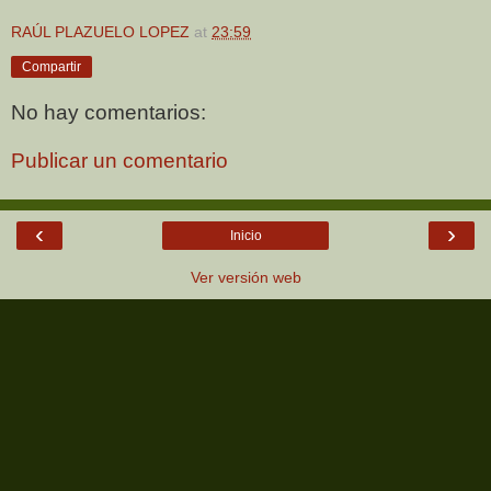
RAÚL PLAZUELO LOPEZ
at
23:59
Compartir
No hay comentarios:
Publicar un comentario
‹
›
Inicio
Ver versión web