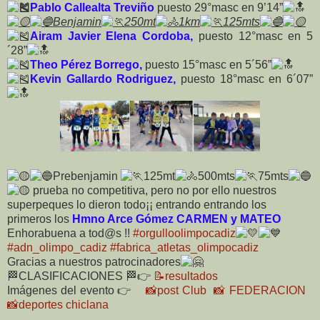
Pablo Callealta Treviño
puesto 29°masc en 9’14”
Benjamin
250mt
1km
125mts
Airam Javier Elena Cordoba,
puesto 12°masc en 5
´28”
Theo Pérez Borrego,
puesto 15°masc en 5´56”
Kevin Gallardo Rodriguez,
puesto 18°masc en 6´07”
Prebenjamin
125mt
500mts
75mts
prueba no competitiva, pero no por ello nuestros
superpeques lo dieron todo¡¡ entrando entrando los
primeros los
Hmno Arce Gómez CARMEN y MATEO
Enhorabuena a tod@s !!
#orgulloolimpocadiz
#adn_olimpo_cadiz
#fabrica_atletas_olimpocadiz
Gracias a nuestros patrocinadores
🏁CLASIFICACIONES 🏁
👉
📝resultados
Imágenes del evento 👉
📸post Club
📸 FEDERACION
📸deportes chiclana