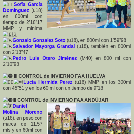
Sofía García
Dominguez
(u18)
en 800ml con
tiempo de 2’18”17
MMP y mínima
Gonzalo Gonzalez Soto
(u18), en 800ml con 1’59”98
Salvador Mayorga Grandal
(u18), también en 800ml
con 2’13”47
Pedro Luis Otero Jiménez
(M40) en 800 ml con
2’10”93
III CONTROL de INVIERNO FAA HUELVA
Lucia Hermida Perez
(u16) MMP en los 300ml
con 45”51 y en los 60 ml con un tiempo de 9”18
III CONTROL de INVIERNO FAA ANDÚJAR
Daniel
Molina Moreno
(u18), en peso con
marca de 11.57
mts y en 60ml con