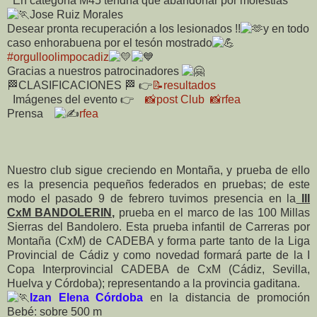
En categoría M45 tendría que abandonar por molestias
Jose Ruiz Morales
Desear pronta recuperación a los lesionados !!
y en todo
caso enhorabuena por el tesón mostrado
#orgulloolimpocadiz
Gracias a nuestros patrocinadores
🏁CLASIFICACIONES 🏁 👉
📝resultados
Imágenes del evento 👉
📸post Club
📸rfea
Prensa
rfea
Nuestro club sigue creciendo en Montaña, y prueba de ello
es la presencia pequeños federados en pruebas; de este
modo el pasado 9 de febrero tuvimos presencia en la
III
CxM BANDOLERIN,
prueba en el marco de las 100 Millas
Sierras del Bandolero. Esta prueba infantil de Carreras por
Montaña (CxM) de CADEBA y forma parte tanto de la Liga
Provincial de Cádiz y como novedad formará parte de la I
Copa Interprovincial CADEBA de CxM (Cádiz, Sevilla,
Huelva y Córdoba); representando a la provincia gaditana.
Izan Elena Córdoba
en la distancia de promoción
Bebé: sobre 500 m