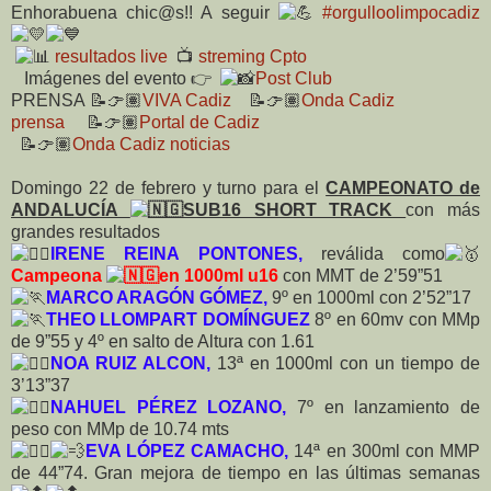
Enhorabuena chic@s!! A seguir
#orgulloolimpocadiz
resultados live
📺
streming Cpto
Imágenes del evento 👉
Post Club
PRENSA
📝👉🏽
VIVA Cadiz
📝👉🏽
Onda Cadiz
prensa
📝👉🏽
Portal de Cadiz
📝👉🏽
Onda Cadiz noticias
Domingo 22 de febrero y turno para el
CAMPEONATO de
ANDALUCÍA
SUB16 SHORT TRACK
con más
grandes resultados
IRENE REINA PONTONES,
reválida como
Campeona
en 1000ml u16
con MMT de 2’59”51
MARCO ARAGÓN GÓMEZ,
9º en 1000ml con 2’52”17
THEO LLOMPART DOMÍNGUEZ
8º en 60mv con MMp
de 9”55 y 4º en salto de Altura con 1.61
NOA RUIZ ALCON,
13ª en 1000ml con un tiempo de
3’13”37
NAHUEL PÉREZ LOZANO,
7º en lanzamiento de
peso con MMp de 10.74 mts
EVA LÓPEZ CAMACHO,
14ª en 300ml con MMP
de 44”74. Gran mejora de tiempo en las últimas semanas