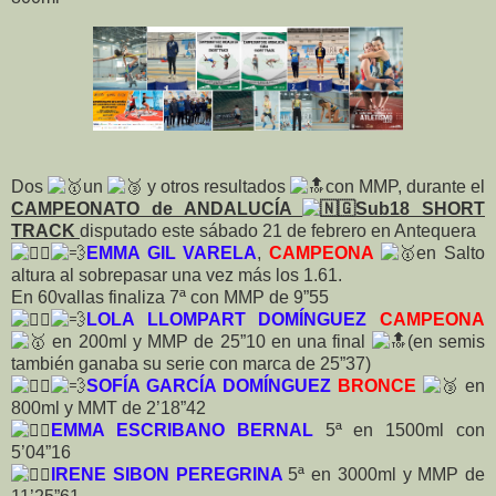
Dos
un
y otros resultados
con MMP, durante el
CAMPEONATO de ANDALUCÍA
Sub18 SHORT
TRACK
disputado este sábado 21 de febrero en Antequera
EMMA GIL VARELA
,
CAMPEONA
en Salto
altura al sobrepasar una vez más los 1.61.
En 60vallas finaliza 7ª con MMP de 9”55
LOLA LLOMPART DOMÍNGUEZ
CAMPEONA
en 200ml y MMP de 25”10 en una final
(en semis
también ganaba su serie con marca de 25”37)
SOFÍA GARCÍA DOMÍNGUEZ
BRONCE
en
800ml y MMT de 2’18”42
EMMA ESCRIBANO BERNAL
5ª en 1500ml con
5’04”16
IRENE SIBON PEREGRINA
5ª en 3000ml y MMP de