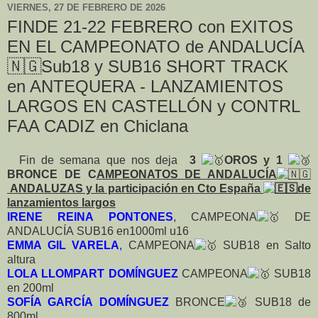
VIERNES, 27 DE FEBRERO DE 2026
FINDE 21-22 FEBRERO con EXITOS
EN EL CAMPEONATO de ANDALUCÍA
🇳🇬Sub18 y SUB16 SHORT TRACK
en ANTEQUERA - LANZAMIENTOS
LARGOS EN CASTELLÓN y CONTRL
FAA CADIZ en Chiclana
Fin de semana que nos deja
3
OROS y 1
BRONCE DE C
AMPEONATOS DE ANDALUCÍA
ANDALUZAS y la participación en Cto España
de
lanzamientos largos
IRENE REINA PONTONES
, CAMPEONA
DE
ANDALUCÍA SUB16 en1000ml u16
EMMA GIL VARELA
,
CAMPEONA
SUB18 en Salto
altura
LOLA LLOMPART DOMÍNGUEZ
CAMPEONA
SUB18
en 200ml
SOFÍA GARCÍA DOMÍNGUEZ
BRONCE
SUB18 de
800ml