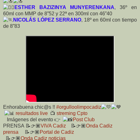
ESTHER BAZIZINYA MUNYERENKANA
, 36º en
60ml con MMP de 8”52 y 22ª en 300ml con 46”40
NICOLÁS LÓPEZ SERRANO
, 18º en 60ml con tiempo
de 8”83
Enhorabuena chic@s !!
#orgulloolimpocadiz
resultados live
📺
streming Cpto
Imágenes del evento 👉
Post Club
PRENSA
📝👉🏽
VIVA Cadiz
📝👉🏽
Onda Cadiz
prensa
📝👉🏽
Portal de Cadiz
📝👉🏽
Onda Cadiz noticias