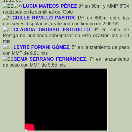
11’25”61
LUCIA MATEOS PÉREZ
8ª en 60ml y MMP 8”04
realizada en la semifinal del Cpto
GUILLE REVILLO PASTOR
15º en 800ml entre las
dos series disputadas, realizando un tiempo de 2’06”59
CLAUDIA GROSSO ESTUDILLO
9ª en salto de
Pertiga no pudiendo sobrepasar en esta ocasión los 2.10
mts
LEYRE FOPIANI GÓMEZ,
5ª en lanzamiento de peso
con MMT de 9.91 mts
GEMA SERRANO FERNÁNDEZ
, 7ª en lanzamiento
de peso con MMT de 9.65 mts