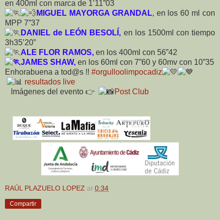
en 400ml con marca de 1’11”03
MIGUEL MAYORGA GRANDAL
, en los 60 ml con
MPP 7”37
DANIEL de LEÓN BESOLÍ,
en los 1500ml con tiempo
3h35’20”
ALE FLOR RAMOS,
en los 400ml con 56”42
JAMES SHAW,
en los 60ml con 7”60 y 60mv con 10”35
Enhorabuena a tod@s !!
#orgulloolimpocadiz
resultados live
Imágenes del evento 👉
Post Club
RAÚL PLAZUELO LOPEZ
at
0:34
Compartir