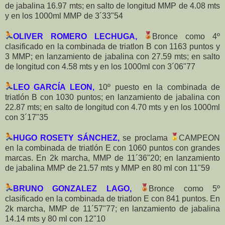
de jabalina 16.97 mts; en salto de longitud MMP de 4.08 mts
y en los 1000ml MMP de 3´33"54
OLIVER ROMERO LECHUGA,
Bronce como 4º
clasificado en la combinada de triatlon B con 1163 puntos y
3 MMP; en lanzamiento de jabalina con 27.59 mts; en salto
de longitud con 4.58 mts y en los 1000ml con 3´06"77
LEO GARCÍA LEON,
10º puesto en la combinada de
triatlón B con 1030 puntos; en lanzamiento de jabalina con
22.87 mts; en salto de longitud con 4.70 mts y en los 1000ml
con 3´17"35
HUGO ROSETY SÁNCHEZ,
se proclama
CAMPEON
en la combinada de triatlón E con 1060 puntos con grandes
marcas. En 2k marcha, MMP de 11´36"20; en lanzamiento
de jabalina MMP de 21.57 mts y MMP en 80 ml con 11"59
BRUNO GONZALEZ LAGO,
Bronce como 5º
clasificado en la combinada de triatlon E con 841 puntos. En
2k marcha, MMP de 11´57"77; en lanzamiento de jabalina
14.14 mts y 80 ml con 12"10