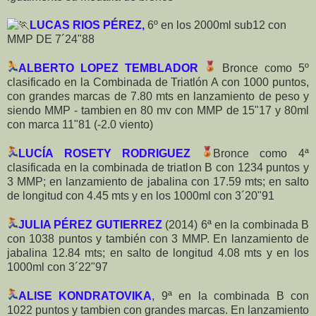
LUCAS RIOS PÉREZ,
6º en los 2000ml sub12 con
MMP DE 7´24"88
ALBERTO LOPEZ TEMBLADOR
Bronce como 5º
clasificado en la Combinada de Triatlón A con 1000 puntos,
con grandes marcas de 7.80 mts en lanzamiento de peso y
siendo MMP - tambien en 80 mv con MMP de 15"17 y 80ml
con marca 11"81 (-2.0 viento)
LUCÍA ROSETY RODRIGUEZ
Bronce como 4ª
clasificada en la combinada de triatlon B con 1234 puntos y
3 MMP; en lanzamiento de jabalina con 17.59 mts; en salto
de longitud con 4.45 mts y en los 1000ml con 3´20"91
JULIA PÉREZ GUTIERREZ
(2014) 6ª en la combinada B
con 1038 puntos y también con 3 MMP. En lanzamiento de
jabalina 12.84 mts; en salto de longitud 4.08 mts y en los
1000ml con 3´22"97
ALISE KONDRATOVIKA
,
9ª en la combinada B con
1022 puntos y tambien con grandes marcas. En lanzamiento