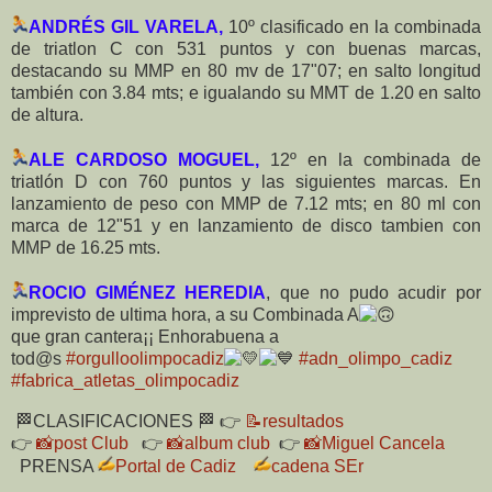
ANDRÉS GIL VARELA,
10º clasificado en la combinada
de triatlon C con 531 puntos y con buenas marcas,
destacando su MMP en 80 mv de 17"07; en salto longitud
también con 3.84 mts; e igualando su MMT de 1.20 en salto
de altura.
ALE CARDOSO MOGUEL,
12º en la combinada de
triatlón D con 760 puntos y las siguientes marcas. En
lanzamiento de peso con MMP de 7.12 mts; en 80 ml con
marca de 12"51 y en lanzamiento de disco tambien con
MMP de 16.25 mts.
ROCIO GIMÉNEZ HEREDIA
, que no pudo acudir por
imprevisto de ultima hora, a su Combinada A
que gran cantera¡¡ Enhorabuena a
tod@s
#orgulloolimpocadiz
#adn_olimpo_cadiz
#fabrica_atletas_olimpocadiz
🏁CLASIFICACIONES 🏁 👉
📝resultados
👉
📸post Club
👉
📸album club
👉
📸Miguel Cancela
PRENSA
Portal de Cadiz
cadena SEr