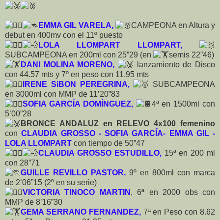
EMMA GIL VARELA,
CAMPEONA en Altura y
debut en 400mv con el 11º puesto
LOLA LLOMPART LLOMPART,
SUBCAMPEONA en 200ml con 25”29 (en
semis 22”46)
DANI MOLINA MORENO,
lanzamiento de Disco
con 44.57 mts y 7º en peso con 11.95 mts
IRENE SiBON PEREGRINA,
SUBCAMPEONA
en 3000ml con MMP de 11’20”83
SOFIA GARCÍA DOMÍNGUEZ,
4ª en 1500ml con
5’00”28
BRONCE ANDALUZ en RELEVO 4x100 femenino
con
CLAUDIA GROSSO - SOFIA GARCÍA- EMMA GIL -
LOLA LLOMPART
con tiempo de 50”47
CLAUDIA GROSSO ESTUDILLO,
15ª en 200 ml
con 28”71
GUILLE REVILLO PASTOR,
9º en 800ml con marca
de 2’06”15 (2º en su serie)
VICTORIA TINOCO MARTIN
, 6ª en 2000 obs con
MMP de 8’16”30
GEMA SERRANO FERNANDEZ,
7ª en Peso con 8.62