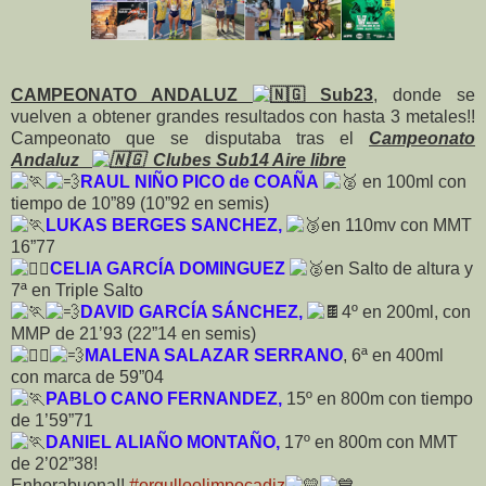
CAMPEONATO ANDALUZ
Sub23
, donde se
vuelven a obtener grandes resultados con hasta 3 metales!!
Campeonato que se disputaba tras el
Campeonato
Andaluz
Clubes Sub14 Aire libre
RAUL NIÑO PICO de COAÑA
en 100ml con
tiempo de 10”89 (10”92 en semis)
LUKAS BERGES SANCHEZ,
en 110mv con MMT
16”77
CELIA GARCÍA DOMINGUEZ
en Salto de altura y
7ª en Triple Salto
DAVID GARCÍA SÁNCHEZ,
4º en 200ml, con
MMP de 21’93 (22”14 en semis)
MALENA SALAZAR SERRANO
, 6ª en 400ml
con marca de 59”04
PABLO CANO FERNANDEZ,
15º en 800m con tiempo
de 1’59”71
DANIEL ALIAÑO MONTAÑO,
17º en 800m con MMT
de 2’02”38!
Enhorabuena!!
#orgulloolimpocadiz