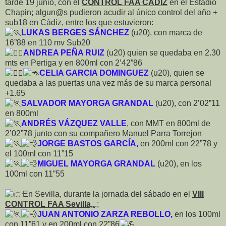
tarde 19 junio, con el
CONTROL FAA CÁDIZ
en el Estadio
Chapin; algun@s pudieron acudir al único control del año +
sub18 en Cádiz, entre los que estuvieron:
LUKAS BERGES SÁNCHEZ
(u20), con marca de
16”88 en 110 mv Sub20
ANDREA PEÑA RUIZ
(u20) quien se quedaba en 2.30
mts en Pertiga y en 800ml con 2’42”86
CELIA GARCIA DOMINGUEZ
(u20), quien se
quedaba a las puertas una vez más de su marca personal
+1.65
SALVADOR MAYORGA GRANDAL
(u20), con 2’02”11
en 800ml
ANDRÉS VÁZQUEZ VALLE
, con MMT en 800ml de
2’02”78 junto con su compañero Manuel Parra Torrejon
JORGE BASTOS GARCÍA,
en 200ml con 22”78 y
el 100ml con 11”15
MIGUEL MAYORGA GRANDAL
(u20), en los
100ml con 11”55
En Sevilla, durante la jornada del sábado en el
VIII
CONTROL FAA Sevilla,.
.;
JUAN ANTONIO ZARZA REBOLLO,
en los 100ml
con 11”61 y en 200ml con 22”86