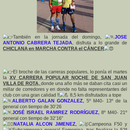
También en la jornada del domingo,
JOSE
ANTONIO CABRERA TEJADA
, disfruta a lo grande de
CHICLANA en MARCHA CONTRA el CÁNCER
El broche de las carreras populares, lo ponía el martes
la
XV CARRERA POPULAR NOCHE DE SAN JUAN
VILLA DE ROTA,
donde una año más se daban cita casi un
millar de corredores y en donde no falta representantes del
club con una gran calidad !!
8,5 km disfrutados a tope
ALBERTO GALAN GONZALEZ,
5º M40- 13º de la
general con tiempo de 30’26
JOSÉ ISRAEL RAMIREZ RODRÍGUEZ,
8º M40- 21º
general con tiempo de 32’16”
NATALIA ALCON JiMENEZ,
Campeona F50 y
Subcampeona general Femenina, tras finalizar la 52ª