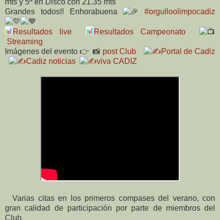
mts y 5ª en Disco con 21.35 mts
Grandes todos!! Enhorabuena
#orgulloolimpocadiz
Resultados live
Resultados Campeonato
Streaming
Imágenes del evento 👉 📸
post Club
Portal de Cadiz
Cadiz noticias
viva CADIZ
Varias citas en los primeros compases del verano, con
gran calidad de participación por parte de miembros del
Club