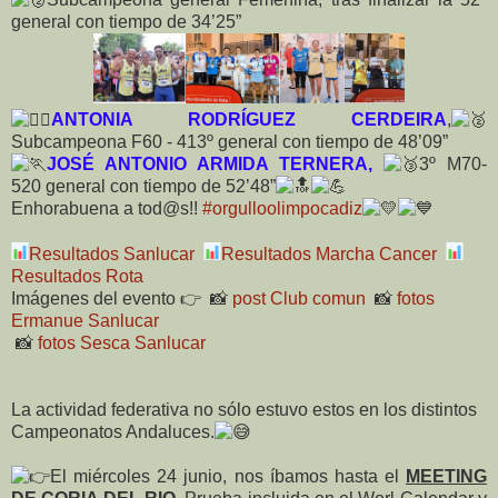
general con tiempo de 34’25”
ANTONIA RODRÍGUEZ CERDEIRA
,
Subcampeona F60 - 413º general con tiempo de 48’09”
JOSÉ ANTONIO ARMIDA TERNERA,
3º M70-
520 general con tiempo de 52’48”
Enhorabuena a tod@s!!
#orgulloolimpocadiz
Resultados Sanlucar
Resultados Marcha Cancer
Resultados Rota
Imágenes del evento 👉 📸
post Club comun
📸
fotos
Ermanue Sanlucar
📸
fotos Sesca Sanlucar
La actividad federativa no sólo estuvo estos en los distintos
Campeonatos Andaluces.
El miércoles 24 junio, nos íbamos hasta el
MEETING