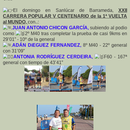
El domingo en Sanlúcar de Barrameda,
XXII
CARRERA POPULAR V CENTENARIO de la 1ª VUELTA
al MUNDO,
con..:
JUAN ANTONIO CHICON GARCÍA,
subiendo al podio
como
2º M40 tras completar la prueba de casi 9kms en
29’01” - 10º de la general
ADÁN DiEGUEZ FERNANDEZ,
8º M40 - 22º general
con 31’09”
ANTONIA RODRÍGUEZ CERDEIRA,
F60 - 167ª
general con tiempo de 43’41”