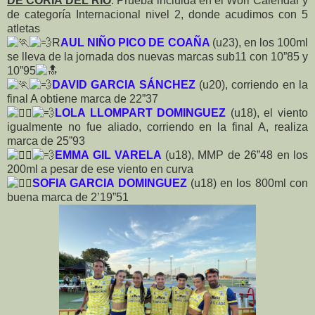
DE CORIA DEL RIO
. Prueba incluida en el Worl Calendar y
de categoría Internacional nivel 2, donde acudimos con 5
atletas
R
AUL NIÑO PICO DE COAÑA
(u23), en los 100ml
se lleva de la jornada dos nuevas marcas sub11 con 10”85 y
10”95
DAVID GARCIA SÁNCHEZ
(u20), corriendo en la
final A obtiene marca de 22”37
LOLA LLOMPART DOMINGUEZ
(u18), el viento
igualmente no fue aliado, corriendo en la final A, realiza
marca de 25”93
EMMA GIL VARELA
(u18), MMP de 26”48 en los
200ml a pesar de ese viento en curva
SOFIA GARCIA DOMINGUEZ
(u18) en los 800ml con
buena marca de 2’19”51