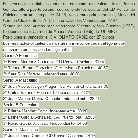
El vencedor absoluto ha sido en categoria masculina, Jose Ramos
Gómez, atleta puertorealeño, que defiende los colores del CD Periver de
Chiclana con un tiempo de 24:16, y en categoria femenina, Maria del
Carmen Chaves del C.A. Chiclana Calzados Vanessa con 27:47.
Siendo los dos atletas mas veteranos: Vicente Viñolo Guzman (1935),
Independiente y Carmen de Manuel Vicente (1955) del OLIMPO.
Por clubes el vencedor el C.A. OLIMPO CADIZ con 27 puntos.
Los resultados oficiales con los tres primeros de cada categoria que
obtuvieron premios son los siguientes:
Senior A Femenina.
1ª Noemi Martínez Gutierrez. CD Periver Chiclana. 31:07
2ª Támara Bernal Gonzalez. C. Atletismo Palaciego. 40:37
3ª Sara Ruiz Moreno. Independiente. 46:03
Senior A Masculino.
1º Juan Alberto Aragon Aragon. CD Periver Chiclana. 27:05
2º Carlos Ramirez Pedrero. Independiente. 28:21
3º Jose Manuel Muñoz Orihuela. Independiente. 28:46
Senior B Femenina:
1ª Edurne Mendez Copin. Independiente. 30:20
2ª Esther Garcia Gonzalez. CA. Puerto Real. 32:03
3ª Rocio Garcia Bautista. Independiente. 34:58
Senior B Masculino:
1º Jose Ramos Gomez. CD Periver Chiclana. 24:16