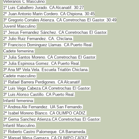
Veteranos C Masculino:
1º Luis Caballero Jurado. CA Alcanatif. 30:27
2º Juan Antonio Marin Cordero. CA Chipiona. 30:45
3º Gregorio Corrales Atienza. CA Corretrochas El Gastor. 30:49
Juvenil Masculino:
1º Jesus Fernandez Sánchez. CA Corretrochas El Gastor.
2º Julio Ruiz Fernandez. CA. Chiclana.
3º Francisco Dominguez Llamas. CA Puerto Real.
Cadete femenina:
1ª Julia Santos Moreno. CA Corretrochas El Gastor.
2ª Julia Espinosa Gomez. CA Puerto Real.
3ª Ana Mª Vela Vela. Escuela Triatlón Chiclana.
Cadete masculino:
1º Rafael Barrera Perdigones. CA Alcanatif.
2º Luis Vega Cabeza.CA Corretrochas El Gastor.
3º Luis Alonso Castillo. CA Puerto Real.
Infantil femenina:
1ª Andrea Ale Fernandez. UA San Fernando.
2ª Isabel Moreno Blanco. CA OLIMPO CADIZ.
3ª Gema Sanchez Atienza.CA Corretrochas El Gastor.
Infantil Masculino.
1º Roberto Castro Palomeque. CA Barrameda.
2º Manuel Mesa Gamaza. CA OLIMPO CADIZ.