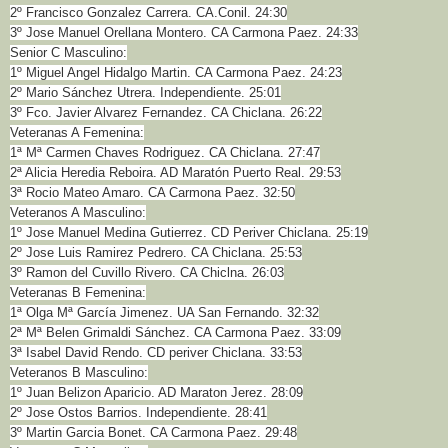
2º Francisco Gonzalez Carrera. CA.Conil. 24:30
3º Jose Manuel Orellana Montero. CA Carmona Paez. 24:33
Senior C Masculino:
1º Miguel Angel Hidalgo Martin. CA Carmona Paez. 24:23
2º Mario Sánchez Utrera. Independiente. 25:01
3º Fco. Javier Alvarez Fernandez. CA Chiclana. 26:22
Veteranas A Femenina:
1ª Mª Carmen Chaves Rodriguez. CA Chiclana. 27:47
2ª Alicia Heredia Reboira. AD Maratón Puerto Real. 29:53
3ª Rocio Mateo Amaro. CA Carmona Paez. 32:50
Veteranos A Masculino:
1º Jose Manuel Medina Gutierrez. CD Periver Chiclana. 25:19
2º Jose Luis Ramirez Pedrero. CA Chiclana. 25:53
3º Ramon del Cuvillo Rivero. CA Chiclna. 26:03
Veteranas B Femenina:
1ª Olga Mª García Jimenez. UA San Fernando. 32:32
2ª Mª Belen Grimaldi Sánchez. CA Carmona Paez. 33:09
3ª Isabel David Rendo. CD periver Chiclana. 33:53
Veteranos B Masculino:
1º Juan Belizon Aparicio. AD Maraton Jerez. 28:09
2º Jose Ostos Barrios. Independiente. 28:41
3º Martin Garcia Bonet. CA Carmona Paez. 29:48