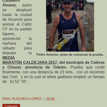
Caballero
Álvarez
, quien
se desplazó
hasta la ciudad
de Alcorcón para
animar al Cádiz
CF en su partido
liguero,
aprovechó la
mañana del
sábado para
disputar la
Pedro Antonio, antes de comenzar la prueba.
MEDIA
MARATÓN CALDEJARA 2017,
del municipio de Caleras
y Chozas -provincia de Toledo-
. Prueba que contó
finalmente, con una distancia de 23 kms, con un recorrido
tipo Trail, y en la cual el atleta gaditano empleó un tiempo
de 1h 52´´55".
RAÚL PLAZUELO LOPEZ
at
20:46
Compartir