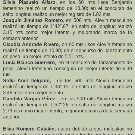
Silvia Plazuelo Alfaro,
en los 60 mts lisos Benjamín
femenino realizó un tiempo de 13.30; en el concurso de
salto longitud realizó un mejor registro de 1.82 mts.
Joaquín Jiménez Romero
, en 500 mts Alevín masculino
realizó un tiempo de 1´42".07; en salto de longitud realizó
3.15 mts como mejor intento y mejorando marca de la
semana anterior.
Claudia Andrade Rivero
, en 60 mts lisos Alevín femenino
realizó un tiempo de 10.98; en el concurso de lanzamiento
de peso un mejor intento de 5.51 mts.
Lucia Blanco Guerrero,
en el concurso de lanzamiento de
peso alevín femenino conseguía un mejor intento de 6.30
mts.
Sofía Amil Delgado,
en los 500 mts Alevín femenino
realizó un tiempo de 1´33".15; en salto de longitud realizó
3.48 mts como mejor intento.
Candela Vargas Pérez,
en los 500 mts Alevín femenino
realizó un tiempo de 1´52".26; en salto de longitud realizó
2.79mts como mejor intento, mejorando marca de la semana
anterior.
Elías Romero Catalán,
quien debido a sus molestias no
puedo realizar su prueba de medio fondo, por lo que realizó