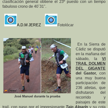
clasificación general obtiene el 23º puesto con un tiempo
fabuloso crono de 40´31".
A.D.M JEREZ
Fotolócar
En la Sierra de
Cádiz se disputó
en la mañana del
sábado, la
VI
TRAIL DOLMEN
DEL GIGAN
TE
del Gastor,
con
una muy buena
participación de
236 atletas, que
disfrutaron del
José Manuel durante la prueba
recorrido y
paisajes de este
trail, con paso por
el impresionante
Tajo Algarín
y su cota