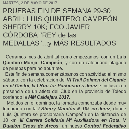
MARTES, 2 DE MAYO DE 2017
PRUEBAS FIN DE SEMANA 29-30
ABRIL: LUIS QUINTERO CAMPEÓN
SHERRY 10K; FCO JAVIER
CÓRDOBA "REY de las
MEDALLAS"..;y MÁS RESULTADOS
Cerramos mes de abril tal como empezamos, con un
Luis
Quintero Monje Campeón,
y con un calendario plagado
de pruebas para no aburrirse.
Este fin de semana comenzábamos con actividad el mismo
sábado, con la celebración del
VI Trail Dolmen del Gigante
en el Gastor, la I Run for Parkinson´s Jerez
e incluso con
presencia de un atleta del Club en la provincia de Toledo
corriendo la
MM Caldejara 2017.
Metidos en el domingo, la jornada comenzaba desde muy
temprano con la
I Sherry Maratón & 10k en Jerez,
donde
Luis Quintero se proclamaría Campeón en la distancia de
10 km;
I
II Carrera Solidaria Mª Auxiliadora en Rota, V
Duatlón Cross de Arcos
, un nuevo
Control Federativo