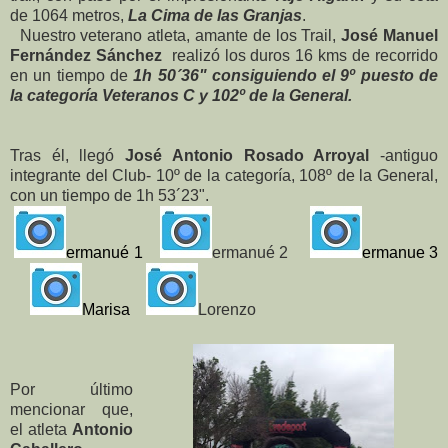
de 1064 metros,
La Cima de las Granjas
.
Nuestro veterano atleta, amante de los Trail,
José Manuel
Fernández Sánchez
realizó los duros 16 kms de recorrido
en un tiempo de
1h 50´36" consiguiendo el 9º puesto de
la categoría Veteranos C y 102º de la General.
Tras él, llegó
José Antonio Rosado Arroyal
-antiguo
integrante del Club- 10º de la categoría, 108º de la General,
con un tiempo de 1h 53´23".
ermanué 1
ermanué 2
ermanue 3
Marisa
Lorenzo
Por último
mencionar que,
el atleta
Antonio