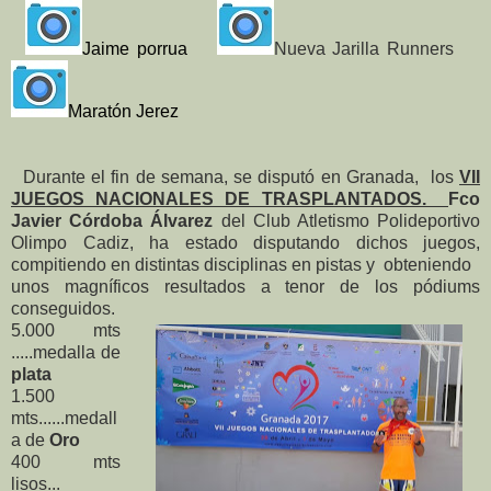
Jaime porrua
Nueva Jarilla Runners
Maratón Jerez
Durante el fin de semana, se disputó en Granada, los
VII
JUEGOS NACIONALES DE TRASPLANTADOS.
Fco
Javier Córdoba Álvarez
del Club Atletismo Polideportivo
Olimpo Cadiz, ha estado disputando dichos juegos,
compitiendo en distintas disciplinas en pistas y obteniendo
unos magníficos resultados a tenor de los pódiums
conseguidos.
5.000 mts
.....medalla de
pla
ta
1.500
mts......medall
a de
Oro
400 mts
lisos...