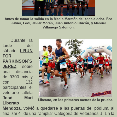
Antes de tomar la salida en la Media Maratón de izqda a dcha. Fco
Javier, Levi, Javier Morán, Juan Antonio Chicón, y Manuel
Villanego Salomón.
Durante la
tarde del
sábado,
I RUN
FOR
PARKINSON´S
JEREZ
, sobre
una distancia
de 9300 mts y
con 132
participantes, el
veterano atleta
José Mari
Liberato, en los primeros metros de la prueba.
Liberato
Mendoza,
volvió a quedarse a las puertas del pódium, al
finalizar 4º de una "amplia" Categoría de Veteranos B. En la