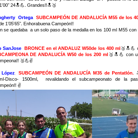
1'00" 24🔝💪. Grandes!!🔝🥉
ogherty Ortega
SUBCAMPEÓN DE ANDALUCÍA M55 de los 40
de 1'05'65". Enhorabuena Campeón!!
 se quedaba a un solo paso de la medalla en los 100 ml M55 con 
o SanJose
BRONCE en el ANDALUZ W50de los 400 ml
🥉🔝💪 
CAMPEONA DE ANDALUCÍA W50 de los 200 ml
🥉🔝💪 con u
mpeona!! 🥉💪✌
 López
,
SUBCAMPEÓN DE ANDALUCÍA M35 de Pentatlón.

 ml-Disco- 1500ml, revalidando el subcampeonato de la pas
mpeón!! ✌