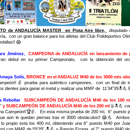
O de ANDALUCÍA MASTER en Pista Aire libre,
disputado 
ía, con un gran balance para los atletas del Club Polideportivo Ol
dallas!! 😱
aro Jiménez,
CAMPEONA de ANDALUCÍA en lanzamiento de 
gran debut en su primer Campeonato, con la obtención del o
Amaya Solís,
BRONCE en el ANDALUZ M40 de los 3000 mts obs
mpeón!! ✌ prueba para auténtico campeones, con un final de i
los dientes para ganar el metal y realizar una MMP de 11'34"39🔝💪
 Rebollar
SUBCAMPEÓN DE ANDALUCÍA M40 de los 100 m
6"
y SUBCAMPEÓN DE ANDALUCÍA M40 de los 200 ml
🥈🔝💪 co
na Campeón!!🏆✌. En esta misma prueba de 200 ml, 6° puesto pa
ue aún le quedan piernas tras el 3000 obstáculos!! 😱💪 Ambos,
o propio esta los 400 ml, obteniendo una 6° puesto M40 por Ju
0 ml con MMP de 59'39" 🔝💪 y Ramón Eizaga el 7° puesto M40 de