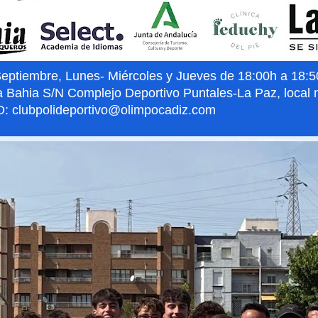
iembre, Lunes- Miércoles y Jueves de 18:00h a 18:50h
a Bahia S/N Complejo Deportivo Puntales-La Paz, local 
: clubpolideportivo@olimpocadiz.com