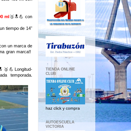
0 ml
🥉🔝💪 con
un tiempo de 14"
con un marca de
na gran marca!!
🥈💪Longitud-
TIENDA ONLINE
CLUB
ada temporada.
haz click y compra
AUTOESCUELA
VICTORIA