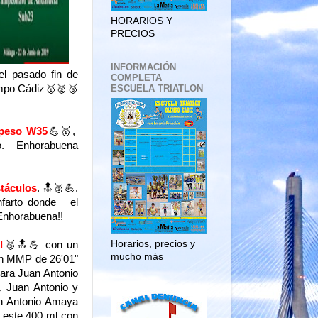
HORARIOS Y
PRECIOS
INFORMACIÓN
el pasado fin de
COMPLETA
ESCUELA TRIATLON
impo Cádiz🥇🥈🥉
peso W35
💪🥇,
ro. Enhorabuena
táculos
. 🔝🥉💪.
nfarto donde el
 Enhorabuena!!
Horarios, precios y
l
🥉🔝💪 con un
mucho más
n MMP de 26'01"
ra Juan Antonio
 Juan Antonio y
an Antonio Amaya
 este 400 ml con