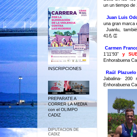
un un tiempo de 
Juan Luis Od
una gran marca 
Juanlu, también
41💪👏
Carmen Franc
1'11'93"
y SUB
Enhorabuena Ca
INSCRIPCIONES
Raúl Plazuelo
Jabalina- 200
Enhorabuena Ca
PREPARATE A
CORRER LA MEDIA
con el OLIMPO
CADIZ
DIPUTACION DE
CADIZ