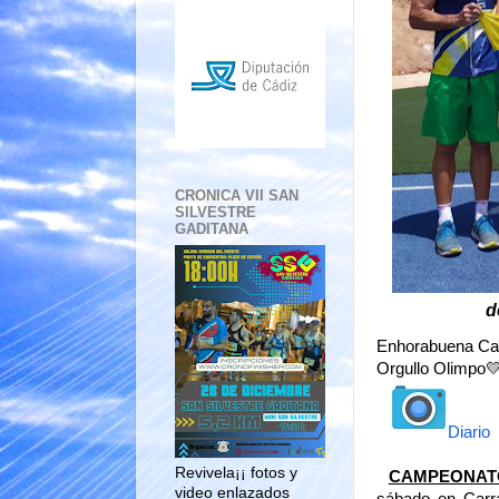
CRONICA VII SAN
SILVESTRE
GADITANA
d
Enhorabuena C
Orgullo Olimpo
Diario
Revivela¡¡ fotos y
CAMPEONATO 
video enlazados