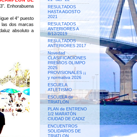
BCAMPEÓN DE
3". Enhorabuena
RESULTADOS
HASTA AGOSTO
2021
igue el 4° puesto
RESULTADOS
 las dos marcas
ANTERIORES A
aluz absoluto a
8/12/2019
RESULTADOS
ANTERIORES 2017
Novedad
CLASIFICACIONES
PREMIOS OLIMPO
2025
PROVISIONALES ¡¡
y normativa 2026
ESCUELA
ATLETISMO
ESCUELA de
TRIATLÓN
PLAN de ENTRENO
1/2 MARATÓN
CIUDAD DE CADIZ
ENCUENTROS
SOLIDARIOS DE
TRIATLON