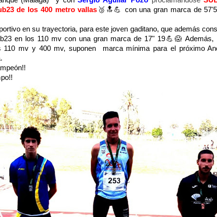
ranque (Malaga) y con
Se
rgio Aguilar Pozo
proclamándose
SU
23 de los 400 metro vallas
🥉🔝💪 con una gran marca de 57'5
rtivo en su trayectoria, para este joven gaditano, que además cons
ub23 en los 110 mv con una gran marca de 17" 19💪😱 Además,
os 110 mv y 400 mv, suponen marca mínima para el próximo And
a.
ampeón!!
po!!