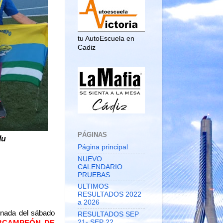
tu AutoEscuela en
Cadiz
PÁGINAS
lu
Página principal
NUEVO
CALENDARIO
PRUEBAS
ULTIMOS
RESULTADOS 2022
a 2026
rnada del sábado
RESULTADOS SEP
21- SEP 22