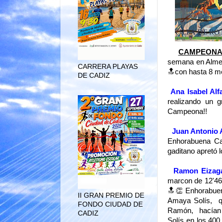
CAMPEONAT
semana en Almer
CARRERA PLAYAS
🔝con hasta 8 me
DE CADIZ
Ana Isabel Alf
realizando un 
Campeona!!
Juan Antonio 
Enhorabuena Ca
gaditano apretó 
Ramon Eizaga
marcon de 12'4
🔝👏 Enhorabue
II GRAN PREMIO DE
Amaya Solís, q
FONDO CIUDAD DE
Ramón, hacían l
CADIZ
Solís en los 40