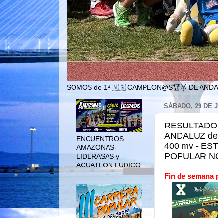
SOMOS de 1ª 🇳🇬 CAMPEON@S🏆🥇 DE ANDA
SÁBADO, 29 DE J
RESULTADOS
ANDALUZ de
ENCUENTROS
400 mv - ES
AMAZONAS-
POPULAR NO
LIDERASAS y
ACUATLON LUDICO
Fin de semana 