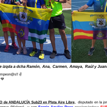
e izqda a dcha Ramón, Ana, Carmen, Amaya, Raúl y Juan
ampeon@s!! ✌
💙
de ANDALUCÍA Sub23 en PIsta Aire Libre,
disputado en la jo