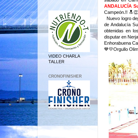
sábado en Car
ANDALUCÍA Sub
Campeón.!! 🔝👏
Nuevo logro depo
de Andalucía S
obtenidas en l
disputar en Nerj
Enhorabuena C
💙💛Orgullo Olim
VIDEO CHARLA
TALLER
CRONOFINISHER