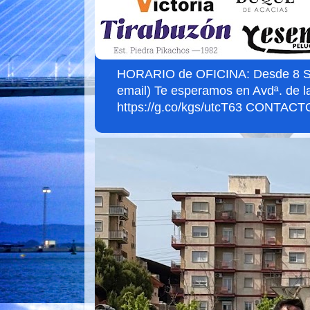
HORARIO de OFICINA: Desde 8 Sept
email) Te esperamos en Avdª. de l
https://g.co/kgs/utcT63 CONTACTO