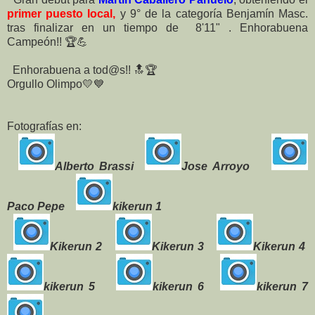
primer puesto local,
y 9° de la categoría Benjamín Masc.
tras finalizar en un tiempo de 8'11" . Enhorabuena
Campeón!! 🏆💪
Enhorabuena a tod@s!! 🔝🏆
Orgullo Olimpo💛💙
Fotografías en:
Alberto Brassi
Jose Arroyo
Paco Pepe
kikerun 1
Kikerun 2
Kikerun 3
Kikerun 4
kikerun 5
kikerun 6
kikerun 7