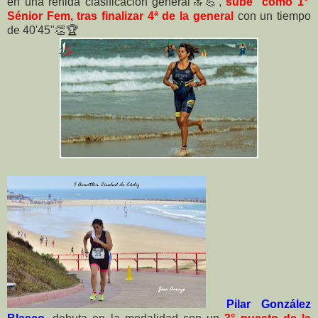
en una reñida clasificación general🔝💪,
sube como 1°
Sénior Fem, tras finalizar 4ª de la general
con un tiempo
de 40'45"👏🏆
Pilar González