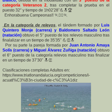
Blasco,
debuta en la modalidad con un
3° puesto de la
categoría Veteranos 2
, tras completar la prueba en el
puesto 32° y tiempo de 1h02'28"💪🔝🏆
Enhorabuena Campeonas!! 🏃🏊‍♀🏃
En la categoría de relevos
, el tándem formado por
Luis
Quintero Monje (carrera) y Baldomero Saltado León
(natación)
obtuvo el 5° puesto de los relevos masculino tras
finalalizar en un tiempo de 35'35" 💪👏🔝
Por su parte la pareja formada por
Juan Antonio Amaya
Solís (carrera) y Miguel Álvarez Zuñiga (natación)
obtuvo
el 6° puesto de la categoría relevos masculino tras finalizar
en un tiempo de 37'30" 🔝👏
Clasificaciones completas Adultos en:
https://www.triatlonandalucia.org/competiciones/i-
acuatl%C3%B3n-ciudad-de-c%C3%A1diz