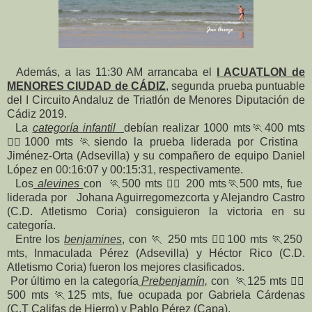
Además, a las 11:30 AM arrancaba el
I
ACUATLON de
MENORES CIUDAD de CÁDIZ
, segunda prueba puntuable
del I Circuito Andaluz de Triatlón de Menores Diputación de
Cádiz 2019.
La
categoría infantil
debían realizar 1000 mts🏃400 mts
🏊‍♀1000 mts 🏃siendo la prueba liderada por Cristina
Jiménez-Orta (Adsevilla) y su compañero de equipo Daniel
López en 00:16:07 y 00:15:31, respectivamente.
Los
alevines
con 🏃500 mts 🏊‍♀ 200 mts🏃500 mts, fue
liderada por Johana Aguirregomezcorta y Alejandro Castro
(C.D. Atletismo Coria) consiguieron la victoria en su
categoría.
Entre los
benjamines
, con 🏃 250 mts 🏊‍♀100 mts 🏃250
mts, Inmaculada Pérez (Adsevilla) y Héctor Rico (C.D.
Atletismo Coria) fueron los mejores clasificados.
Por último en la categoría
Prebenjamín,
con 🏃125 mts 🏊‍♀
500 mts 🏃125 mts, fue ocupada por Gabriela Cárdenas
(C.T Califas de Hierro) y Pablo Pérez (Capa).