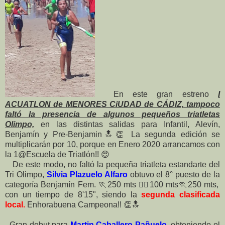
En este gran estreno
I
ACUATLON de MENORES CiUDAD de CÁDIZ, tampoco
faltó la presencia de algunos pequeños triatletas
Olimpo,
en las distintas salidas para Infantil, Alevín,
Benjamín y Pre-Benjamin🔝👏 La segunda edición se
multiplicarán por 10, porque en Enero 2020 arrancamos con
la 1@Escuela de Triatlón!! 😍
De este modo, no faltó la pequeña triatleta estandarte del
Tri Olimpo,
Silvia Plazuelo Alfaro
obtuvo el 8° puesto de la
categoría Benjamín Fem. 🏃250 mts 🏊‍♀100 mts🏃250 mts,
con un tiempo de 8'15", siendo la
segunda clasificada
local.
Enhorabuena Campeona!! 👏🔝
Gran debut para
Martin Caballero Pañuelo
, obteniendo el