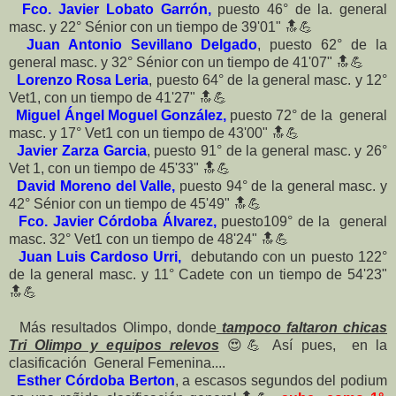
Fco. Javier Lobato Garrón,
puesto 46° de la. general
masc. y 22° Sénior con un tiempo de 39'01" 🔝💪
Juan Antonio Sevillano Delgado
, puesto 62° de la
general masc. y 32° Sénior con un tiempo de 41'07" 🔝💪
Lorenzo Rosa Leria
, puesto 64° de la general masc. y 12°
Vet1, con un tiempo de 41'27" 🔝💪
Miguel Ángel Moguel González,
puesto 72° de la general
masc. y 17° Vet1 con un tiempo de 43'00" 🔝💪
Javier Zarza Garcia
, puesto 91° de la general masc. y 26°
Vet 1, con un tiempo de 45'33" 🔝💪
David Moreno del Valle,
puesto 94° de la general masc. y
42° Sénior con un tiempo de 45'49" 🔝💪
Fco. Javier Córdoba Álvarez,
puesto109° de la general
masc. 32° Vet1 con un tiempo de 48'24" 🔝💪
Juan Luis Cardoso Urri,
debutando con un puesto 122°
de la general masc. y 11° Cadete con un tiempo de 54'23"
🔝💪
Más resultados Olimpo, donde
tampoco faltaron chicas
Tri Olimpo y equipos relevos
😍💪 Así pues, en la
clasificación General Femenina....
Esther Córdoba Berton
, a escasos segundos del podium