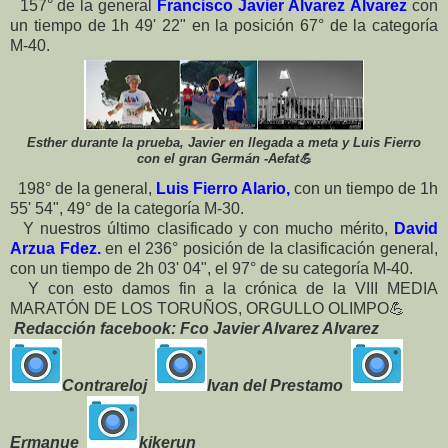
157° de la general
Francisco Javier Álvarez Álvarez
con
un tiempo de 1h 49' 22" en la posición 67° de la categoría
M-40.
Esther durante la prueba, Javier en llegada a meta y Luis Fierro
con el gran Germán -Aefat💪
198° de la general,
Luis Fierro Alario,
con un tiempo de 1h
55' 54", 49° de la categoría M-30.
Y nuestros último clasificado y con mucho mérito,
David
Arzua Fdez.
en el 236° posición de la clasificación general,
con un tiempo de 2h 03' 04", el 97° de su categoría M-40.
Y con esto damos fin a la crónica de la VIII MEDIA
MARATÓN DE LOS TORUÑOS, ORGULLO OLIMPO
💪
Redacción facebook: Fco Javier Alvarez Alvarez
Contrareloj
Ivan del Prestamo
Ermanue
kikerun