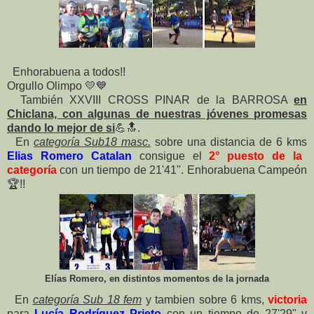
Enhorabuena a todos!!
Orgullo Olimpo
💛
💙
También XXVIII CROSS PINAR de la BARROSA
en
Chiclana, con algunas de nuestras jóvenes promesas
dando lo mejor de si
💪
🔝
.
En
categoría Sub18 masc.
sobre una distancia de 6 kms
Elias Romero Catalan
consigue el
2° puesto de la
categoría
con un tiempo de 21'41". Enhorabuena Campeón
🏆
!!
Elías Romero, en distintos momentos de la jornada
En
categoría Sub 18 fem
y tambien sobre 6 kms,
victoria
para
Lucía Rodríguez Prieto
con un tiempo de 27'29" y