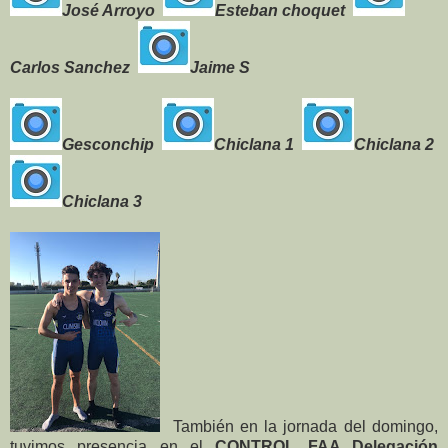
José Arroyo
Esteban choquet
Carlos Sanchez
Jaime S
Ges
conchip
Chiclana 1
Chiclana 2
Chiclana 3
También en la jornada del domingo,
tuvimos presencia en el
CONTROL FAA Delegación