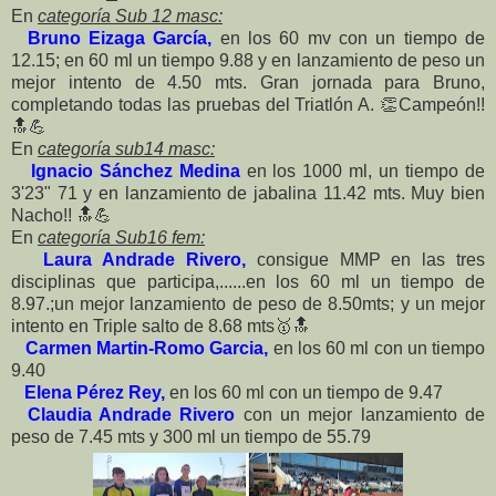
En
categoría Sub 12 masc:
Bruno Eizaga García,
en los 60 mv con un tiempo de
12.15; en 60 ml un tiempo 9.88 y en lanzamiento de peso un
mejor intento de 4.50 mts. Gran jornada para Bruno,
completando todas las pruebas del Triatlón A.
👏
Campeón!!
🔝
💪
En
categoría sub14 masc:
Ignacio Sánchez Medina
en los 1000 ml, un tiempo de
3'23" 71 y en lanzamiento de jabalina 11.42 mts. Muy bien
Nacho!!
🔝
💪
En
categoría Sub16 fem:
Laura Andrade Rivero,
consigue MMP en las tres
disciplinas que participa,......en los 60 ml un tiempo de
8.97.;un mejor lanzamiento de peso de 8.50mts; y un mejor
intento en Triple salto de 8.68 mts
🥇
🔝
Carmen Martin-Romo Garcia,
en los 60 ml con un tiempo
9.40
Elena Pérez Rey,
en los 60 ml con un tiempo de 9.47
Claudia Andrade Rivero
con un mejor lanzamiento de
peso de 7.45 mts y 300 ml un tiempo de 55.79