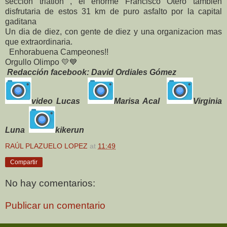
seccion triatlon , el enorme Francisco Otero tambien
disfrutaria de estos 31 km de puro asfalto por la capital
gaditana
Un dia de diez, con gente de diez y una organizacion mas
que extraordinaria.
Enhorabuena Campeones!!
Orgullo Olimpo
💛
💙
Redacción facebook: David Ordiales Gómez
video Lucas
Marisa Acal
Virginia
Luna
kikerun
RAÚL PLAZUELO LOPEZ
at
11:49
Compartir
No hay comentarios:
Publicar un comentario