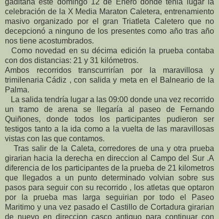
gaditana este domingo 12 de Enero donde tenia lugar la
celebración de la X Media Mar
aton Caletera, entrenamiento
masivo organizado por el gran Triatleta Caletero que no
decepcionó a ninguno de los presentes como año tras año
nos tiene acostumbrados.
Como novedad en su décima edición la prueba contaba
con dos distancias: 21 y 31 kilómetros.
Ambos recorridos transcurrirían por la maravillosa y
trimilenaria Cádiz , con salida y meta en el Balneario de la
Palma.
La salida tendría lugar a las 09:00 donde una vez recorrido
un tramo de arena se llegaría al paseo de Fernando
Quiñones, donde todos los participantes pudieron ser
testigos tanto a la ida como a la vuelta de las maravillosas
vistas con las que contamos.
Tras salir de la Caleta, corredores de una y otra prueba
girarian hacia la derecha en direccion al Campo del Sur .A
diferencia de los participantes de la prueba de 21 kilometros
que llegados a un punto determinado volvian sobre sus
pasos para seguir con su recorrido , los atletas que optaron
por la prueba mas larga seguirian por todo el Paseo
Maritimo y una vez pasado el Castillo de Cortadura girarian
de nuevo en direccion casco antiguo para continuar con