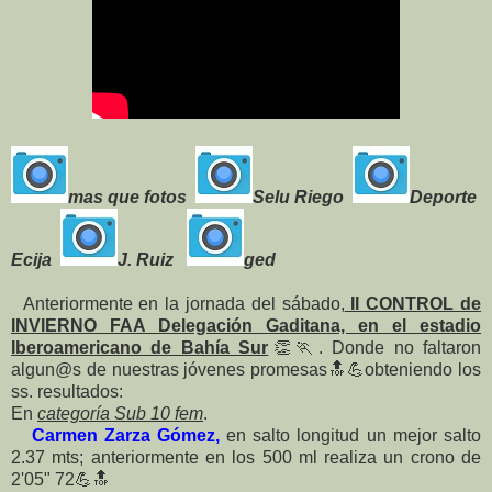
mas que fotos
Selu Riego
Deporte
Ecija
J. Ruiz
ged
Anteriormente en la jornada del sábado,
II CONTROL de
INVIERNO FAA Delegación Gaditana, en el estadio
Iberoamericano de Bahía Sur
👏
🏃
. Donde no faltaron
algun@s de nuestras jóvenes promesas
🔝
💪
obteniendo los
ss. resultados:
En
categoría Sub 10 fem
.
Carmen Zarza Gómez,
en salto longitud un mejor salto
2.37 mts; anteriormente en los 500 ml realiza un crono de
2'05" 72
💪
🔝