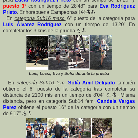
puesto 3°
con un tiempo de 28'48" para
Eva Rodríguez
Prieto
. Enhorabuena Campeonas!!
🤩
🔝
💪
En
categoría Sub16 masc.
6° puesto de la categoría para
Luis Álvarez Rodríguez
con un tiempo de 13'20" En
completar los 3 kms de la prueba.
💪
🔝
Luis, Lucia, Eva y Sofía durante la prueba
En
categoría Sub16 fem.
Sofía Amil Delgado
también
obtiene el 6° puesto de la categoría tras completar su
distancia de 2100 mts en un tiempo de 8'04"
💪
🔝
. Misma
distancia, pero en categoría Sub14 fem,
Candela Vargas
Perez
obtiene el puesto 16° de la categoría con un tiempo
de 9'17"
💪
🔝