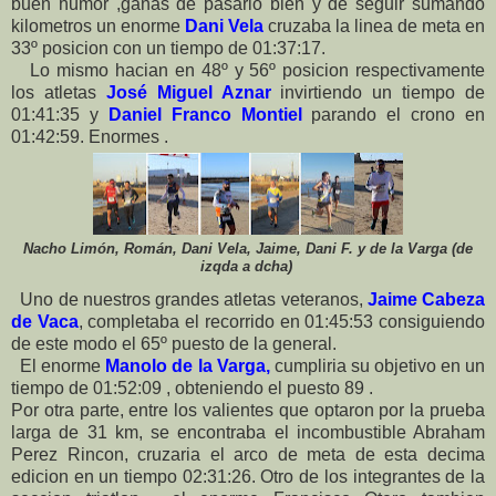
buen humor ,ganas de pasarlo bien y de seguir sumando
kilometros un enorme
Dani Vela
cruzaba la linea de meta en
33º posicion con un tiempo de 01:37:17.
Lo mismo hacian en 48º y 56º posicion respectivamente
los atletas
José Miguel Aznar
invirtiendo un tiempo de
01:41:35 y
Daniel Franco Montiel
parando el crono en
01:42:59. Enormes .
Nacho Limón, Román, Dani Vela, Jaime, Dani F. y de la Varga (de
izqda a dcha)
Uno de nuestros grandes atletas veteranos,
Jaime Cabeza
de Vaca
, completaba el recorrido en 01:45:53 consiguiendo
de este modo el 65º puesto de la general.
El enorme
Manolo de la Varga,
cumpliria su objetivo en un
tiempo de 01:52:09 , obteniendo el puesto 89 .
Por otra parte, entre los valientes que optaron por la prueba
larga de 31 km, se encontraba el incombustible Abraham
Perez Rincon, cruzaria el arco de meta de esta decima
edicion en un tiempo 02:31:26. Otro de los integrantes de la