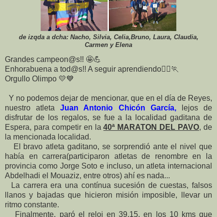
de izqda a dcha: Nacho, Silvia, Celia,Bruno, Laura, Claudia,
Carmen y Elena
Grandes campeon@s!!
🤩
💪
Enhorabuena a tod@s!! A seguir aprendiendo
🏃‍♀
🏃
Orgullo Olimpo
💛
💙
Y no podemos dejar de mencionar, que en el día de Reyes,
nuestro atleta
Juan Antonio Chicón García,
lejos de
disfrutar de los regalos, se fue a la localidad gaditana de
Espera, para competir en la
40ª MARATON DEL PAVO
,
de
la mencionada localidad.
El bravo atleta gaditano, se sorprendió ante el nivel que
había en carrera(participaron atletas de renombre en la
provincia como Jorge Soto e incluso, un atleta internacional
Abdelhadi el Mouaziz, entre otros) ahí es nada...
La carrera era una contínua sucesión de cuestas, falsos
llanos y bajadas que hicieron misión imposible, llevar un
ritmo constante.
Finalmente, paró el reloj en 39.15, en los 10 kms que