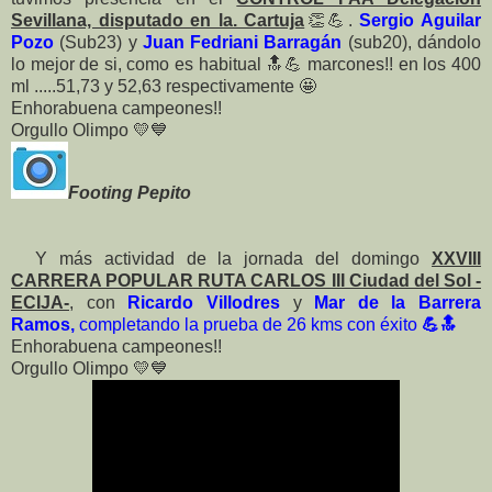
Sevillana, disputado en la. Cartuja
👏
💪
.
Sergio Aguilar
Pozo
(Sub23) y
Juan Fedriani Barragán
(sub20), dándolo
lo mejor de si, como es habitual
🔝
💪
marcones!! en los 400
ml .....51,73 y 52,63 respectivamente
🤩
Enhorabuena campeones!!
Orgullo Olimpo
💛
💙
Footing Pepito
Y más actividad de la jornada del domingo
XXVIII
CARRERA POPULAR RUTA CARLOS III Ciudad del Sol -
ECIJA-
, con
Ricardo Villodres
y
Mar de la Barrera
Ramos,
completando la prueba de 26 kms con éxito
💪🔝
Enhorabuena campeones!!
Orgullo Olimpo
💛
💙