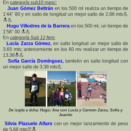
En
categoría sub10 masc:
Juan Gómez Beltrán
en los 500 ml realiza un tiempo de
1'44" 80 y en salto de longitud un mejor salto de 2.86 mts
💪
🔝
💪
Hugo Villodres de la Barrera
en los 500 ml, un tiempo de
1'58" 00
🔝
💪
En
categoría Sub 12 fem:
Lucía Zarza Gómez,
en salto longitud un mejor salto de
3.65 mts; anteriormente en los 60 mv realizar un tiempo de
13.38
🔝
💪
Sofía García Domínguez,
también en salto longitud con
un mejor salto de 3.38 mts
💪
De izqda a dcha: Hugo; Ana con Lucía y Carmen Zarza, Sofía y
Juanito
Silvia Plazuelo Alfaro
con un mejor lanzamiento de peso
de 5.68 mts
👏
🔝