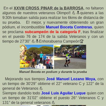
En el
XXVIII CROSS PINAR de la BARROSA
, no faltaron
algunos de nuestros veteranos Olimpo!!
💪
🔝
quienes a las
9:30h tomaban salida para realizar los 6kms de distancia de
su prueba. El mejor, y nuevamente obteniendo un gran
pódium, el incombustible
Manuel Boceta Contreras
, quien
se proclama
subcampeón de la categoría F
, tras finalizar
en el puesto 76 de 174 de la salida Veteranos y con un
tiempo de 27'30"
💪
🔝
Enhorabuena Campeón
🏆
Manuel Boceta en podium y durante la prueba
Mejorando sus tiempos
José Manuel Lozano Moya,
con
un tiempo de 30'29" obtiene el 22° veterano C y 122° de la
general de Veteranos
💪
Siempre dandolo todo
José Luis Aguilar Luque
quien con
un tiempo de 31'02" obtiene el puesto 26° Veteranos C y
131° de la general veteranos
💪