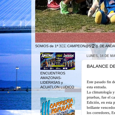
SOMOS de 1ª 🇳🇬 CAMPEON@S🏆🥇 DE ANDA
LUNES, 14 DE MA
BALANCE DE
ENCUENTROS
AMAZONAS-
Este pasado fin 
LIDERASAS y
esta entrada.
ACUATLON LUDICO
La climatología y 
pruebas, fue el 
Edición, en esta 
brillante vencedo
los corredores, E