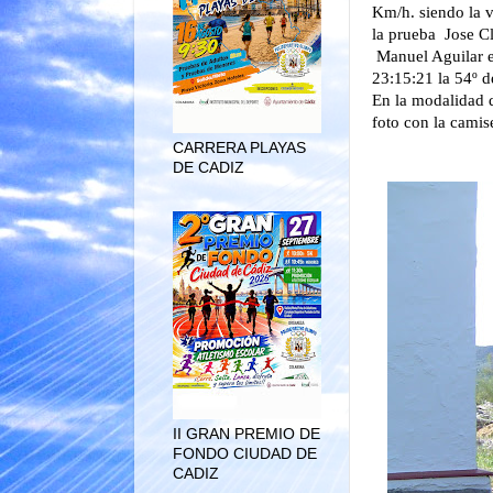
Km/h. siendo la v
la prueba Jose Cl
Manuel Aguilar e
23:15:21 la 54º d
En la modalidad d
foto con la camise
CARRERA PLAYAS
DE CADIZ
II GRAN PREMIO DE
FONDO CIUDAD DE
CADIZ