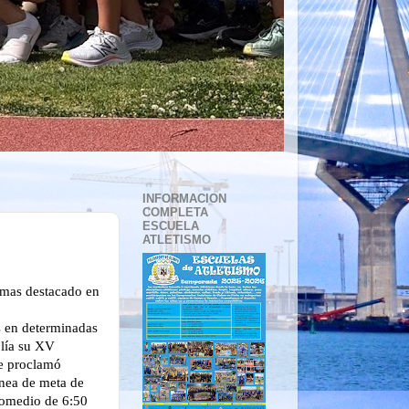
INFORMACION
COMPLETA
ESCUELA
ATLETISMO
 mas destacado en
as en determinadas
lía su XV
se proclamó
ínea de meta de
promedio de 6:50