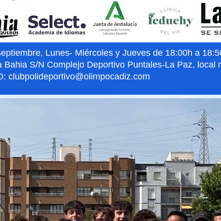
iembre, Lunes- Miércoles y Jueves de 18:00h a 18:50h
a Bahia S/N Complejo Deportivo Puntales-La Paz, local 
: clubpolideportivo@olimpocadiz.com