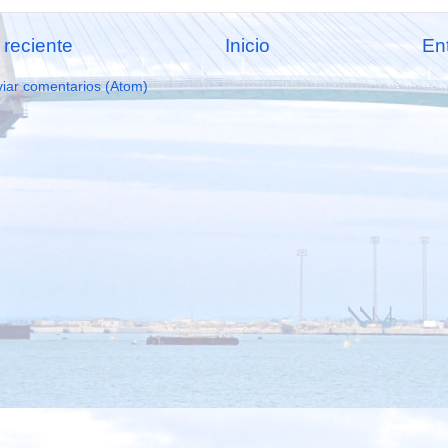
reciente
Inicio
En
iar comentarios (Atom)