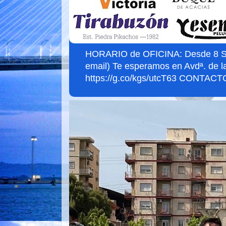
HORARIO de OFICINA: Desde 8 Sept
email) Te esperamos en Avdª. de l
https://g.co/kgs/utcT63 CONTACTO