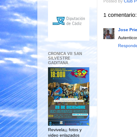
Posted by
Club P
1 comentario:
Jose Pri
Autentic
Respond
CRONICA VII SAN
SILVESTRE
GADITANA
Revivela¡¡ fotos y
video enlazados