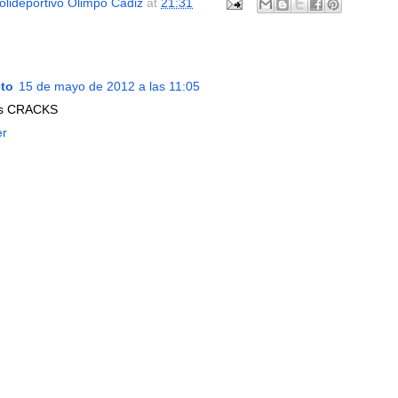
olideportivo Olimpo Cádiz
at
21:31
eto
15 de mayo de 2012 a las 11:05
os CRACKS
er